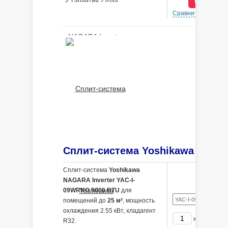
В КРЕДИ
✓ Гарантия 2 года
Сравнить
В 
Сплит-система
Yoshikawa
NAGARA Inverter YAC-I-
09WRNG 9000 BTU
для
помещений до
25 м²
, мощность
охлаждения 2.55 кВт, хладагент
25290
x
р
R32.