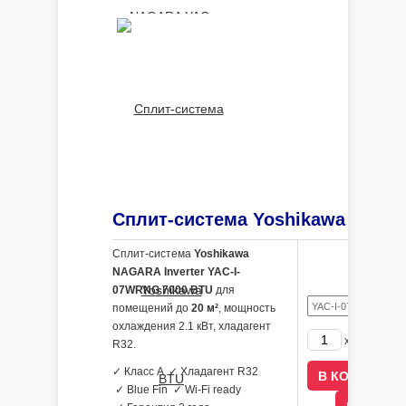
Сплит-система
Yoshikawa
NAGARA Inverter YAC-I-
07WRNG 7000 BTU
для
помещений до
20 м²
, мощность
охлаждения 2.1 кВт, хладагент
23590
x
р
R32.
✓ Класс A ✓ Хладагент R32
✓ Blue Fin ✓ Wi-Fi ready