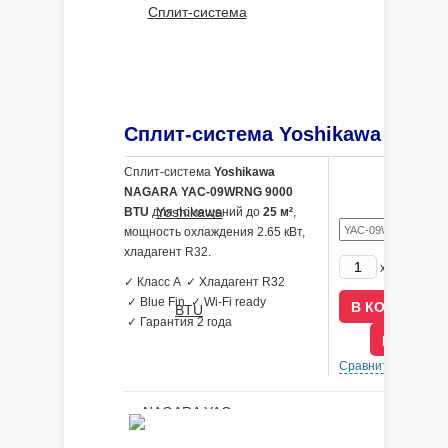
Сплит-система
Yoshikawa
NAGARA YAC-09WRNG 9000
BTU
для помещений до
25 м²
,
мощность охлаждения 2.65 кВт,
хладагент R32.
19090
x
р
✓ Класс A ✓ Хладагент R32
✓ Blue Fin ✓ Wi-Fi ready
✓ Гарантия 2 года
В КРЕДИ
Сравнить
В 