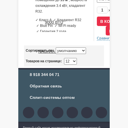
помещений до
35 м²
, мощность
охлаждения 3.4 кВт, хладагент
29790
x
р
R32.
✓ Класс A ✓ Хладагент R32
✓ Blue Fin ✓ Wi-Fi ready
В КРЕДИ
✓ Гарантия 2 года
Сравнить
В 
Сортировать по:
Товаров на странице:
8 918 344 04 71
Обратная связь
Сплит-системы оптом
Данный сайт носит исключительно информационный