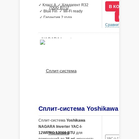
✓ Класс A ✓ Хладагент R32
✓ Blue Fin ✓ Wi-Fi ready
В КРЕДИ
✓ Гарантия 2 года
Сравнить
В 
Сплит-система
Yoshikawa
NAGARA Inverter YAC-I-
12WRNG 12000 BTU
для