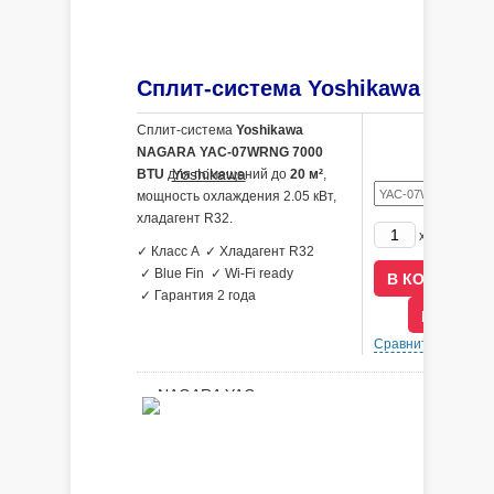
Сплит-система
Yoshikawa
NAGARA YAC-07WRNG 7000
BTU
для помещений до
20 м²
,
мощность охлаждения 2.05 кВт,
хладагент R32.
17490
x
р
✓ Класс A ✓ Хладагент R32
✓ Blue Fin ✓ Wi-Fi ready
✓ Гарантия 2 года
В КРЕДИ
Сравнить
В 