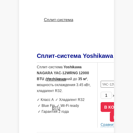
Сплит-система
Yoshikawa
NAGARA YAC-12WRNG 12000
BTU
для помещений до
35 м²
,
мощность охлаждения 3.45 кВт,
хладагент R32.
26190
x
р
✓ Класс A ✓ Хладагент R32
✓ Blue Fin ✓ Wi-Fi ready
✓ Гарантия 2 года
В КРЕДИ
Сравнить
В 