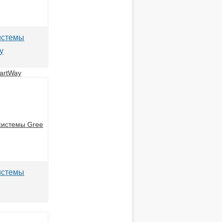
истемы
y
истемы