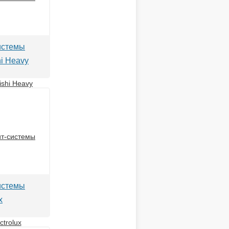
истемы
hi Heavy
истемы
x