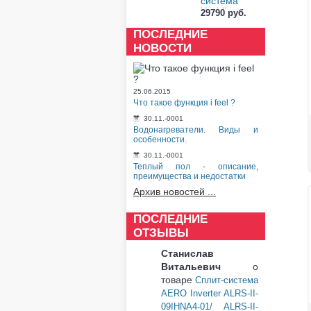
система
Yoshikawa
29790 руб.
NAGARA
Inverte...
ПОСЛЕДНИЕ
НОВОСТИ
25.06.2015
Что такое функция i feel ?
30.11.-0001
Водонагреватели. Виды и
особенности.
30.11.-0001
Теплый пол - описание,
преимущества и недостатки
Архив новостей ...
ПОСЛЕДНИЕ
ОТЗЫВЫ
Станислав
Витальевич
о
товаре
Сплит-система
AERO Inverter ALRS-II-
09IHNA4-01/ ALRS-II-