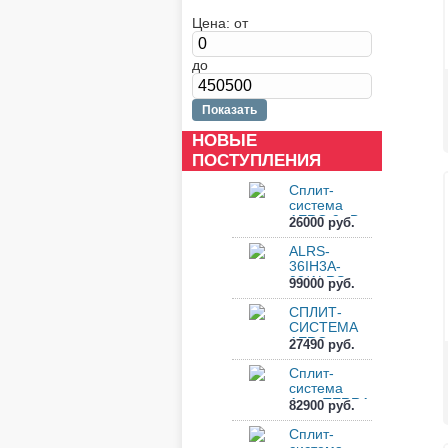
Цена:
от
до
НОВЫЕ
ПОСТУПЛЕНИЯ
Сплит-
система
AERO 9 кВт
26000 руб.
ALRS-
09IH3A-0...
ALRS-
36IH3A-
02/ALRS-
99000 руб.
36OH3A-02
СПЛИТ-
СИСТЕМА
AERO
27490 руб.
TERRA
ON/OF ARN-
Сплит-
II-...
система
Aero TERRA
82900 руб.
ARN-II-
36IHA4...
Сплит-