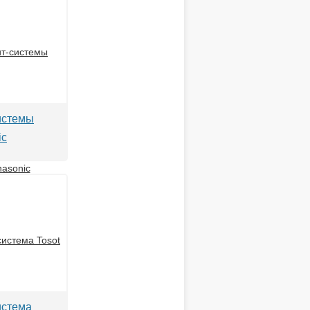
истемы
ic
истема