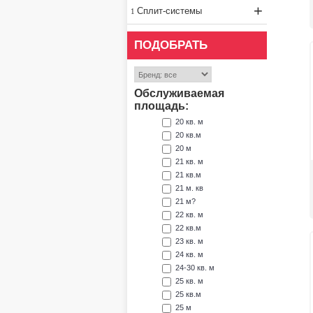
+
Сплит-системы
ПОДОБРАТЬ
Обслуживаемая
площадь:
20 кв. м
20 кв.м
20 м
21 кв. м
21 кв.м
21 м. кв
21 м?
22 кв. м
22 кв.м
23 кв. м
24 кв. м
24-30 кв. м
25 кв. м
25 кв.м
25 м