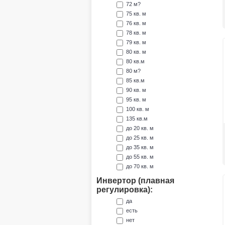
72 м?
75 кв. м
76 кв. м
78 кв. м
79 кв. м
80 кв. м
80 кв.м
80 м?
85 кв.м
90 кв. м
95 кв. м
100 кв. м
135 кв.м
до 20 кв. м
до 25 кв. м
до 35 кв. м
до 55 кв. м
до 70 кв. м
Инвертор (плавная
регулировка):
да
есть
нет