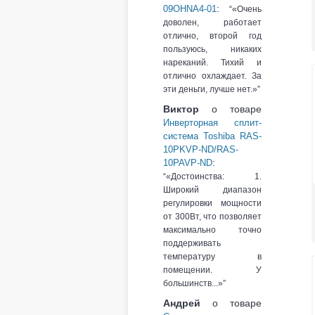
:
09OHNA4-01
«Очень
доволен, работает
отлично, второй год
пользуюсь, никаких
нареканий. Тихий и
отлично охлаждает. За
эти деньги, лучше нет.»
Виктор
о товаре
Инверторная сплит-
система Toshiba RAS-
10PKVP-ND/RAS-
:
10PAVP-ND
«Достоинства: 1.
Широкий диапазон
регулировки мощности
от 300Вт, что позволяет
максимально точно
поддерживать
температуру в
помещении. У
большинств...»
Андрей
о товаре