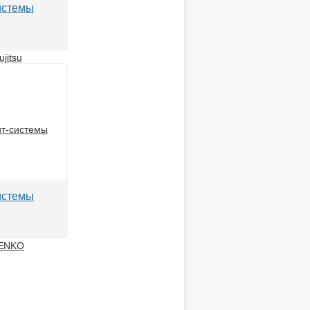
истемы
истемы