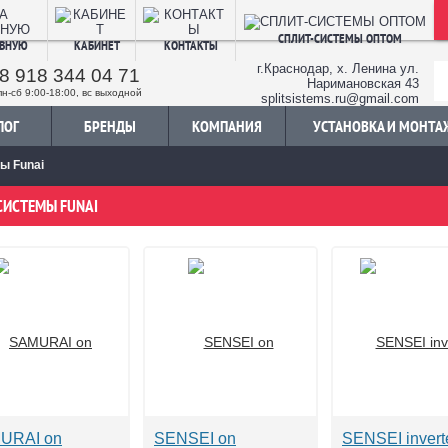
СПЛИТ-СИСТЕМЫ ОПТОМ
АВНУЮ
КАБИНЕТ
КОНТАКТЫ
г.Краснодар, х. Ленина ул.
8 918 344 04 71
Наримановская 43
пн-сб 9:00-18:00, вс выходной
splitsistems.ru@gmail.com
ЛОГ
БРЕНДЫ
КОМПАНИЯ
УСТАНОВКА И МОНТА
ы Funai
СИСТЕМЫ FUNAI
URAI on
SENSEI on
SENSEI invert