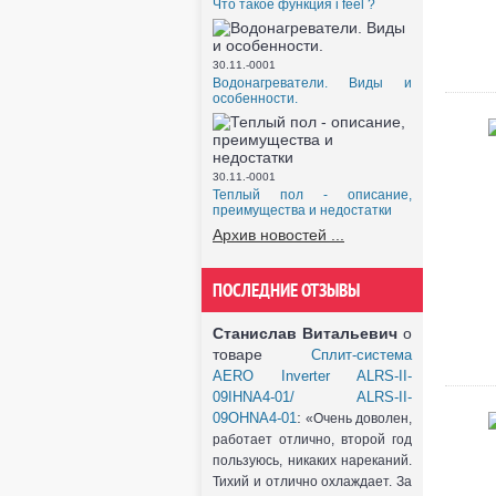
Что такое функция i feel ?
30.11.-0001
Водонагреватели. Виды и
особенности.
30.11.-0001
Теплый пол - описание,
преимущества и недостатки
Архив новостей ...
ПОСЛЕДНИЕ ОТЗЫВЫ
Станислав Витальевич
о
товаре
Сплит-система
AERO Inverter ALRS-II-
09IHNA4-01/ ALRS-II-
:
09OHNA4-01
«Очень доволен,
работает отлично, второй год
пользуюсь, никаких нареканий.
Тихий и отлично охлаждает. За