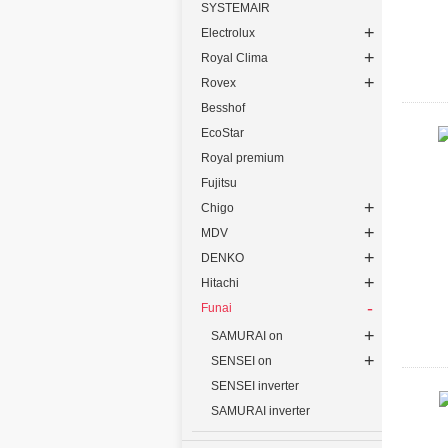
SYSTEMAIR
+
Electrolux
+
Royal Clima
+
Rovex
Besshof
EcoStar
Royal premium
Fujitsu
+
Chigo
+
MDV
+
DENKO
+
Hitachi
-
Funai
+
SAMURAI on
+
SENSEI on
SENSEI inverter
SAMURAI inverter