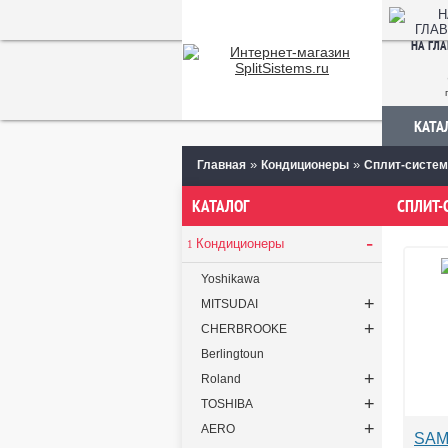
НА ГЛ
КАТА
»
»
Главная
Кондиционеры
Сплит-систем
КАТАЛОГ
СПЛИТ-
-
Кондиционеры
Yoshikawa
+
MITSUDAI
+
CHERBROOKE
Berlingtoun
+
Roland
+
TOSHIBA
+
AERO
SAM