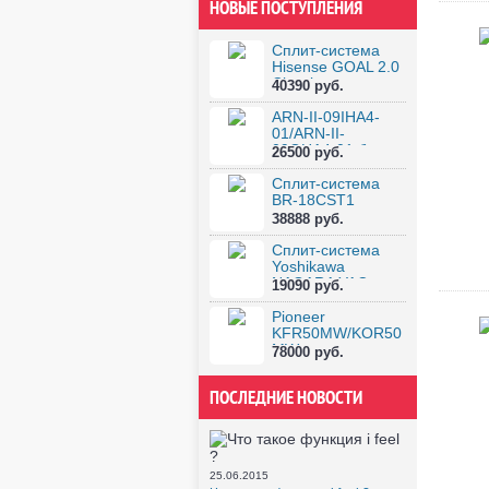
НОВЫЕ ПОСТУПЛЕНИЯ
Сплит-система
Hisense GOAL 2.0
Classic...
40390 руб.
ARN-II-09IHA4-
01/ARN-II-
09OHA4-01 бесп...
26500 руб.
Сплит-система
BR-18CST1
38888 руб.
Сплит-система
Yoshikawa
NAGARA YAC-
19090 руб.
09W...
Pioneer
KFR50MW/KOR50
MW
78000 руб.
ПОСЛЕДНИЕ НОВОСТИ
25.06.2015