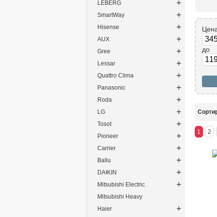
+
LEBERG
+
SmartWay
+
Hisense
Цен
+
AUX
до
+
Gree
+
Lessar
+
Quattro Clima
+
Panasonic
+
Roda
+
LG
Сортир
+
Tosot
1
2
+
Pioneer
+
Carrier
+
Ballu
+
DAIKIN
+
Mitsubishi Electric
Mitsubishi Heavy
+
Haier