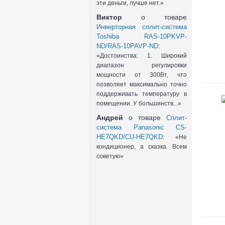
эти деньги, лучше нет.»
Виктор
о товаре
Инверторная сплит-система
Toshiba RAS-10PKVP-
:
ND/RAS-10PAVP-ND
«Достоинства: 1. Широкий
диапазон регулировки
мощности от 300Вт, что
позволяет максимально точно
поддерживать температуру в
помещении. У большинств...»
Андрей
о товаре
Сплит-
система Panasonic CS-
:
HE7QKD/CU-HE7QKD
«Не
кондиционер, а сказка. Всем
советую»