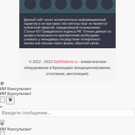
Данный сайт носит исключительно информационный
характер и ни при каких обстоятельствах не является
публичной офертой, определяемой положениями
Статьи 437 Гражданского кодекса РФ. Точные данные по
ценам и возможности приобретения необходимо
узнавать у менеджера посредством телефонного
звонка или письма через форму обратной связи.
© 2012 - 2023
SplitSistems.ru
- климатическое
оборудование в Краснодаре (кондиционирование,
отопление, вентиляция).
💬
ИИ Консультант
ИИ Консультант
🗑️
×
💬
ИИ Консультант