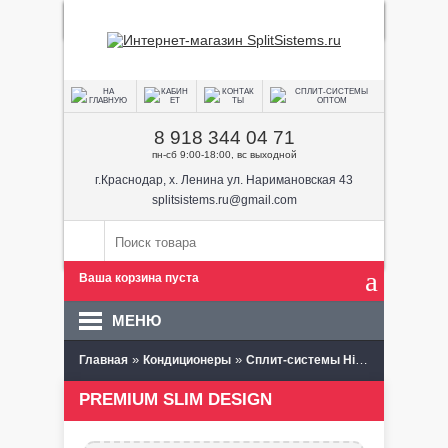
8 918 344 04 71
пн-сб 9:00-18:00, вс выходной
г.Краснодар, х. Ленина ул. Наримановская 43
splitsistems.ru@gmail.com
Ваша корзина пуста
МЕНЮ
»
»
»
Главная
Кондиционеры
Сплит-системы Hisense
PREMI
PREMIUM SLIM DESIGN