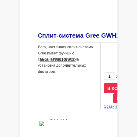
Bora, настенная сплит-система
Gree имеет функцию
самоочистки, возможна
установка дополнительных
фильтров.
103200
x
В КРЕДИ
Сравнить
В 