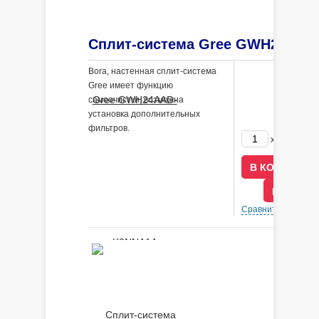
Bora, настенная сплит-система
Gree имеет функцию
самоочистки, возможна
установка дополнительных
фильтров.
129000
x
В КРЕДИ
Сравнить
В 