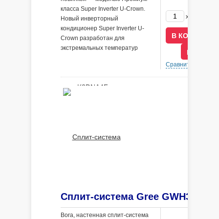
класса Super Inverter U-Crown.
244800
x
Новый инверторный
кондиционер Super Inverter U-
Crown разработан для
экстремальных температур
В КРЕДИ
наружного воздуха от -30 ° C до
Сравнить
В 
+54 ° C.
Bora, настенная сплит-система