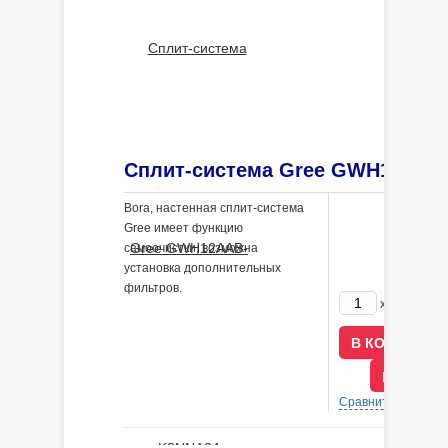
Bora, настенная сплит-система
Gree имеет функцию
самоочистки, возможна
установка дополнительных
фильтров.
63800
x
р
В КРЕДИ
Сравнить
В 