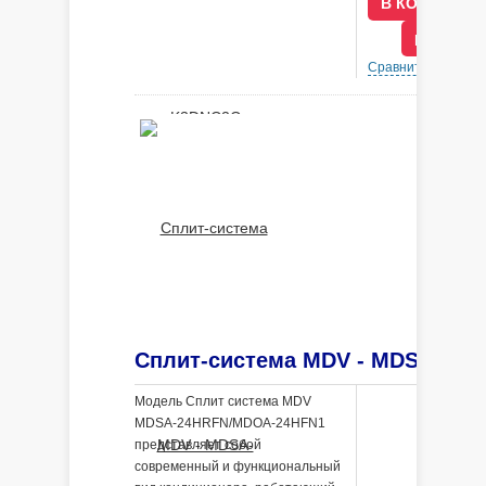
В КРЕДИ
Сравнить
В 
Модель Сплит система MDV
MDSA-24HRFN/MDOA-24HFN1
представляет собой
современный и функциональный