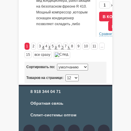
вид кондиционера, работающий
129200
x
на безопасном фреоне R 410.
Мощный компрессор ,которым
оснащен кондиционер
позволяет охладить ,либо
В КРЕДИ
обогреть площадь равную (м2),
Сравнить
В 
основной расчет которой
производиться на основании
1
2
3
4
5
6
7
8
9
10
11
...
ввода стандартных данных, где
высота потолков не превышает
15
все сразу
3 метров, а ширина оконных
проемов не более 2 метров, при
Сортировать по:
толщине стен от 30 см до
1метра.
Товаров на странице:
8 918 344 04 71
Обратная связь
Сплит-системы оптом