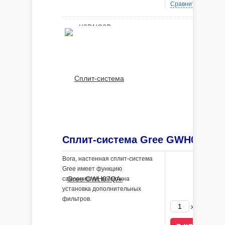
Сравнить
В 
Bora, настенная сплит-система
Gree имеет функцию
самоочистки, возможна
установка дополнительных
фильтров.
68400
x
р