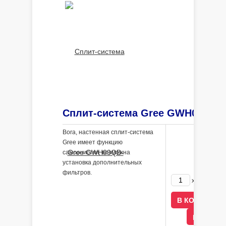
Bora, настенная сплит-система
Gree имеет функцию
самоочистки, возможна
установка дополнительных
фильтров.
74700
x
р
В КРЕДИ