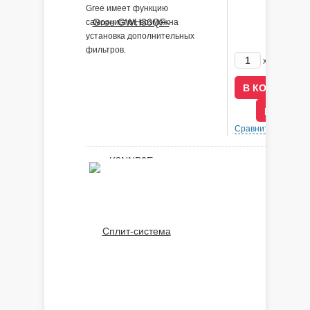
Gree имеет функцию
самоочистки, возможна
установка дополнительных
фильтров.
237000
x
В КРЕДИ
Сравнить
В 