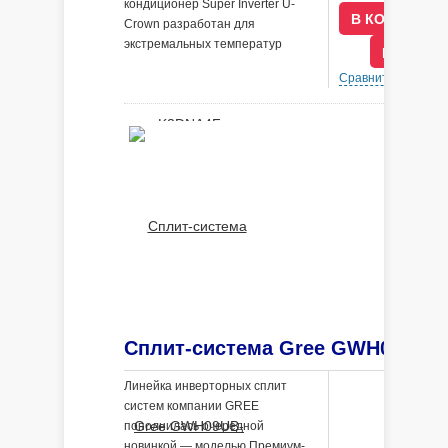
кондиционер Super Inverter U-
Crown разработан для
экстремальных температур
В КРЕДИ
наружного воздуха от -30 ° C до
Сравнить
В 
+54 ° C.
Линейка инверторных сплит
систем компании GREE
пополнилась очередной
новинкой — моделью Премиум-