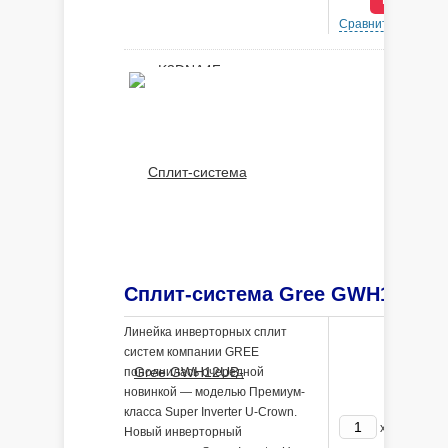
наружного воздуха от -30 ° C до
Сравнить
В 
+54 ° C.
Линейка инверторных сплит
систем компании GREE
пополнилась очередной
новинкой — моделью Премиум-
класса Super Inverter U-Crown.
264200
x
Новый инверторный