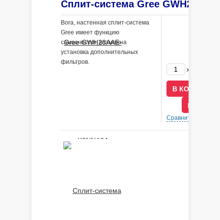
Bora, настенная сплит-система
Gree имеет функцию
самоочистки, возможна
установка дополнительных
фильтров.
192800
x
В КРЕДИ
Сравнить
В 