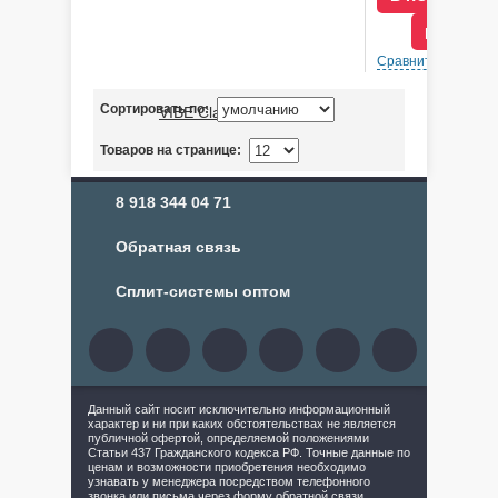
В КРЕДИ
Сравнить
В 
Сортировать по:
Товаров на странице:
8 918 344 04 71
Обратная связь
Сплит-системы оптом
Данный сайт носит исключительно информационный
характер и ни при каких обстоятельствах не является
публичной офертой, определяемой положениями
Статьи 437 Гражданского кодекса РФ. Точные данные по
ценам и возможности приобретения необходимо
узнавать у менеджера посредством телефонного
звонка или письма через форму обратной связи.