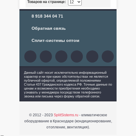
Товаров на странице:
8 918 344 04 71
Обратная связь
Сплит-системы оптом
Данный сайт носит исключительно информационный
характер и ни при каких обстоятельствах не является
публичной офертой, определяемой положениями
Статьи 437 Гражданского кодекса РФ. Точные данные по
ценам и возможности приобретения необходимо
узнавать у менеджера посредством телефонного
звонка или письма через форму обратной связи.
© 2012 - 2023
SplitSistems.ru
- климатическое
оборудование в Краснодаре (кондиционирование,
отопление, вентиляция).