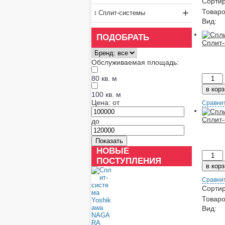
Сортир
+
Товаро
Сплит-системы
Вид:
ПОДОБРАТЬ
Сплит-
Обслуживаемая площадь:
80 кв. м
100 кв. м
Цена:
от
Сравни
Сплит-
до
НОВЫЕ
ПОСТУПЛЕНИЯ
Сравни
Сортир
Товаро
Вид: