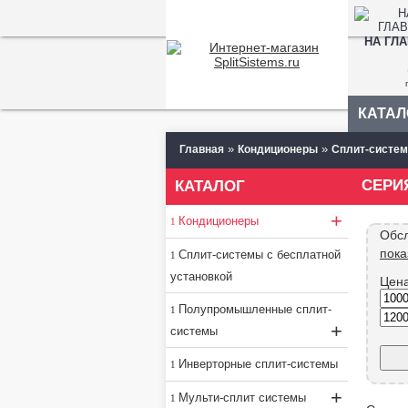
НА ГЛ
КАТАЛ
»
»
Главная
Кондиционеры
Сплит-систе
CЕРИЯ
КАТАЛОГ
+
Кондиционеры
Обс
пока
Сплит-системы с бесплатной
установкой
Цен
Полупромышленные сплит-
+
системы
Инверторные сплит-системы
+
Мульти-сплит системы