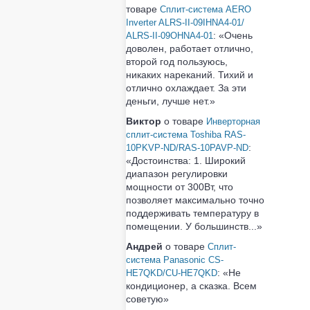
товаре
Сплит-система AERO
Inverter ALRS-II-09IHNA4-01/
:
«Очень
ALRS-II-09OHNA4-01
доволен, работает отлично,
второй год пользуюсь,
никаких нареканий. Тихий и
отлично охлаждает. За эти
деньги, лучше нет.»
Виктор
о товаре
Инверторная
сплит-система Toshiba RAS-
:
10PKVP-ND/RAS-10PAVP-ND
«Достоинства: 1. Широкий
диапазон регулировки
мощности от 300Вт, что
позволяет максимально точно
поддерживать температуру в
помещении. У большинств...»
Андрей
о товаре
Сплит-
система Panasonic CS-
:
«Не
HE7QKD/CU-HE7QKD
кондиционер, а сказка. Всем
советую»