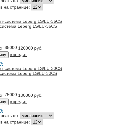
овать по:
в на странице:
система Leberg LS/LU-36CS
85000
x
120000
руб.
в кредит
ть
система Leberg LS/LU-30CS
75000
x
100000
руб.
в кредит
ть
овать по:
в на странице: