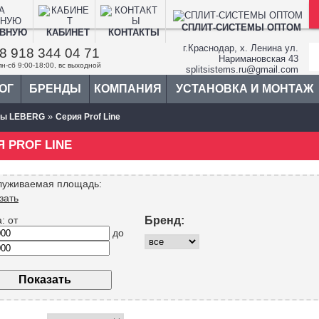
СПЛИТ-СИСТЕМЫ ОПТОМ
АВНУЮ
КАБИНЕТ
КОНТАКТЫ
г.Краснодар, х. Ленина ул.
8 918 344 04 71
Наримановская 43
пн-сб 9:00-18:00, вс выходной
splitsistems.ru@gmail.com
ОГ
БРЕНДЫ
КОМПАНИЯ
УСТАНОВКА И МОНТАЖ
»
мы LEBERG
Cерия Prof Line
 PROF LINE
луживаемая площадь:
зать
а:
от
Бренд:
до