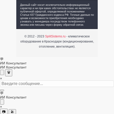
Данный сайт носит исключительно информационный
характер и ни при каких обстоятельствах не является
публичной офертой, определяемой положениями
Статьи 437 Гражданского кодекса РФ. Точные данные по
ценам и возможности приобретения необходимо
узнавать у менеджера посредством телефонного
звонка или письма через форму обратной связи.
© 2012 - 2023
SplitSistems.ru
- климатическое
оборудование в Краснодаре (кондиционирование,
отопление, вентиляция).
💬
ИИ Консультант
ИИ Консультант
🗑️
×
💬
ИИ Консультант
×
📷
🎤