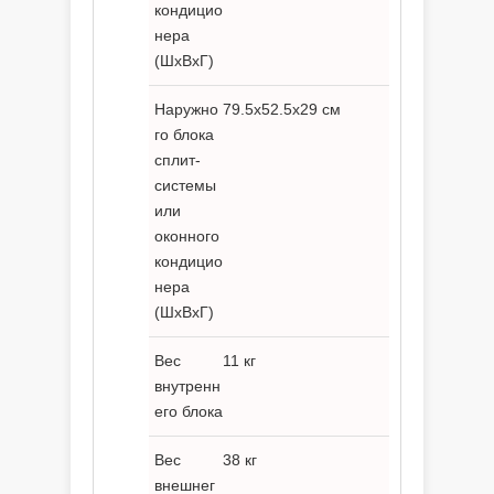
кондицио
нера
(ШxВxГ)
Наружно
79.5x52.5x29 см
го блока
сплит-
системы
или
оконного
кондицио
нера
(ШxВxГ)
Вес
11 кг
внутренн
его блока
Вес
38 кг
внешнег