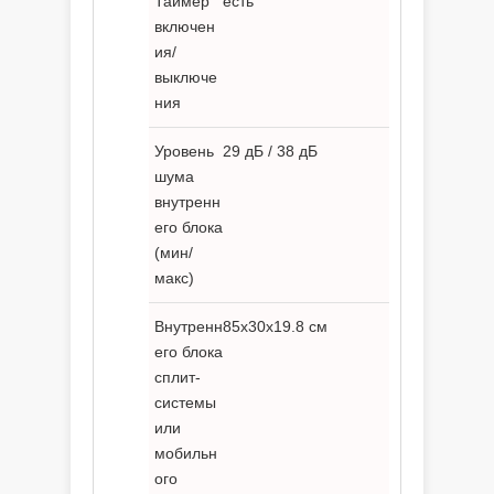
Таймер
есть
включен
ия/
выключе
ния
Уровень
29 дБ / 38 дБ
шума
внутренн
его блока
(мин/
макс)
Внутренн
85x30x19.8 см
его блока
сплит-
системы
или
мобильн
ого