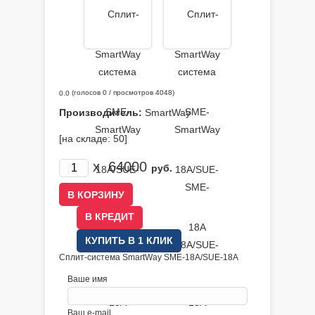
(голосов
0
/ просмотров 4048)
0.0
Производитель:
SmartWay
[на складе: 50]
x
64000
руб.
В КРЕДИТ
КУПИТЬ В 1 КЛИК
Сплит-система SmartWay SME-18A/SUE-18A
Ваше имя
Ваш e-mail