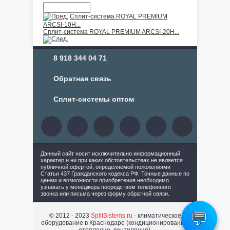
Сплит-система ROYAL PREMIUM
ARCSI-10H...
Сплит-система ROYAL PREMIUM ARCSI-20H...
8 918 344 04 71
Обратная связь
Сплит-системы оптом
Данный сайт носит исключительно информационный
характер и ни при каких обстоятельствах не является
публичной офертой, определяемой положениями
Статьи 437 Гражданского кодекса РФ. Точные данные по
ценам и возможности приобретения необходимо
узнавать у менеджера посредством телефонного
звонка или письма через форму обратной связи.
💬
© 2012 - 2023
SplitSistems.ru
- климатическое
оборудование в Краснодаре (кондиционирование,