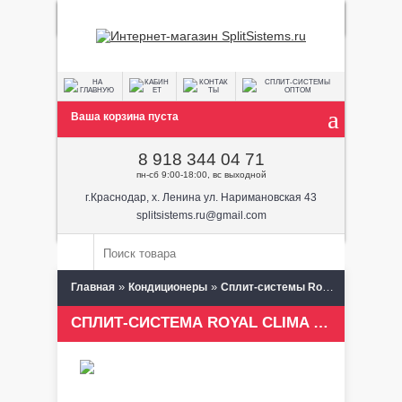
Ваша корзина пуста
8 918 344 04 71
пн-сб 9:00-18:00, вс выходной
г.Краснодар, х. Ленина ул. Наримановская 43
splitsistems.ru@gmail.com
»
»
»
Главная
Кондиционеры
Сплит-системы Royal Clima
VE
СПЛИТ-СИСТЕМА ROYAL CLIMA VELA CHROME RC-V58HN