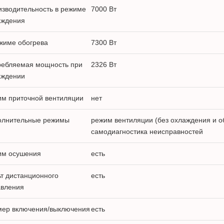
зводительность в режиме
7000 Вт
аждения
жиме обогрева
7300 Вт
ребляемая мощность при
2326 Вт
аждении
им приточной вентиляции
нет
олнительные режимы
режим вентиляции (без охлаждения и о
самодиагностика неисправностей
им осушения
есть
т дистанционного
есть
авления
мер включения/выключения
есть