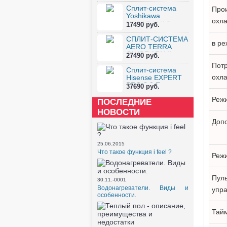
Сплит-система
Прои
Yoshikawa
охл
NAGARA YAC-
17490 руб.
07W...
СПЛИТ-СИСТЕМА
в ре
AERO TERRA
ON/OF ARN-II-...
27490 руб.
Пот
Сплит-система
охл
Hisense EXPERT
PRO 2.0 E...
37690 руб.
Реж
ПОСЛЕДНИЕ
НОВОСТИ
Доп
25.06.2015
Что такое функция i feel ?
Реж
Пуль
30.11.-0001
Водонагреватели. Виды и
упр
особенности.
Тай