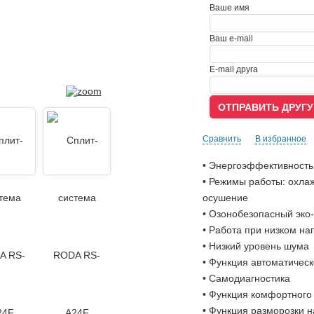
Ваше имя
Ваш e-mail
E-mail друга
Сравнить
В избранное
• Энергоэффективность
• Режимы работы: охлаж
осушение
• Озонобезопасный эк
• Работа при низком н
• Низкий уровень шума
• Функция автоматичес
• Самодиагностика
• Функция комфортного
• Функция разморозки н