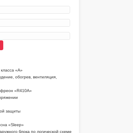
 класса «А»
дение, обогрев, вентиляция,
о-фреон «R410А»
апряжении
кой защиты
 сна «Sleep»
аружного блока по логической схеме