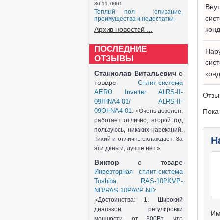
30.11.-0001
Внут
Теплый пол - описание,
сис
преимущества и недостатки
Архив новостей ...
кон
ПОСЛЕДНИЕ
Нару
ОТЗЫВЫ
сист
Станислав Витальевич
о
кон
товаре
Сплит-система
AERO Inverter ALRS-II-
Отзы
09IHNA4-01/ ALRS-II-
:
09OHNA4-01
«Очень доволен,
Пока
работает отлично, второй год
пользуюсь, никаких нареканий.
Н
Тихий и отлично охлаждает. За
эти деньги, лучше нет.»
Виктор
о товаре
Инверторная сплит-система
Toshiba RAS-10PKVP-
:
ND/RAS-10PAVP-ND
«Достоинства: 1. Широкий
диапазон регулировки
Им
мощности от 300Вт, что