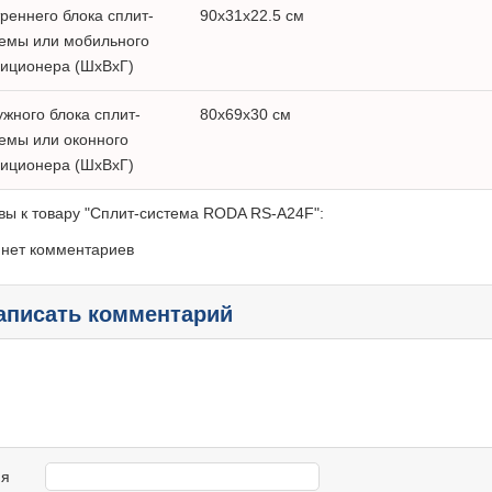
реннего блока сплит-
90x31x22.5 см
темы или мобильного
диционера (ШxВxГ)
жного блока сплит-
80x69x30 см
емы или оконного
диционера (ШxВxГ)
вы к товару "Сплит-система RODA RS-A24F":
 нет комментариев
аписать комментарий
я