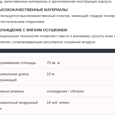
д, качественные материалы и эргономичная конструкция корпуса.
ЫСОКОКАЧЕСТВЕННЫЕ МАТЕРИАЛЫ
пользуется высококачественный пластик, имеющий гладкую полир
тистатическим покрытием.
ХЛАЖДЕНИЕ С МЯГКИМ ОСУШЕНИЕМ
ециальная технология позволяет свести к минимуму сухость кожи и
ления, сопровождающие регулярное осушение воздуха.
12 Product by RÖDA, GERMANY
луживаемая площадь
70 кв. м
симальная длина
10 м
муникаций
овные режимы
охлаждение / обогрев
симальный воздушный
16 куб. м/мин
к