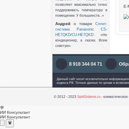
позволяет максимально точно
E-
поддерживать температуру в
помещении. У большинств...»
Андрей
о товаре
Сплит-
система Panasonic CS-
:
HE7QKD/CU-HE7QKD
«Не
кондиционер, а сказка. Всем
советую»
8 918 344 04 71
Обр
Данный сайт носит исключительно информационн
кодекса РФ. Точные данные по ценам и возможн
© 2012 - 2023
SplitSistems.ru
- климатическое
💬
ИИ Консультант
ИИ Консультант
🗑️