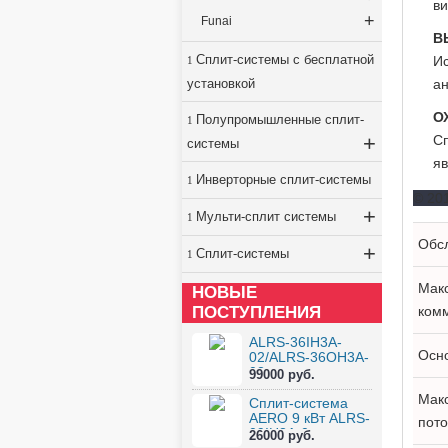
ви
+
Funai
В
Сплит-системы с бесплатной
Ис
установкой
ан
О
Полупромышленные сплит-
+
Сп
системы
яв
Инверторные сплит-системы
© 20
+
Мульти-сплит системы
Обс
+
Сплит-системы
Мак
НОВЫЕ
ПОСТУПЛЕНИЯ
ком
ALRS-36IH3A-
Осн
02/ALRS-36OH3A-
02
99000 руб.
Мак
Сплит-система
AERO 9 кВт ALRS-
пото
09IH3A-0...
26000 руб.