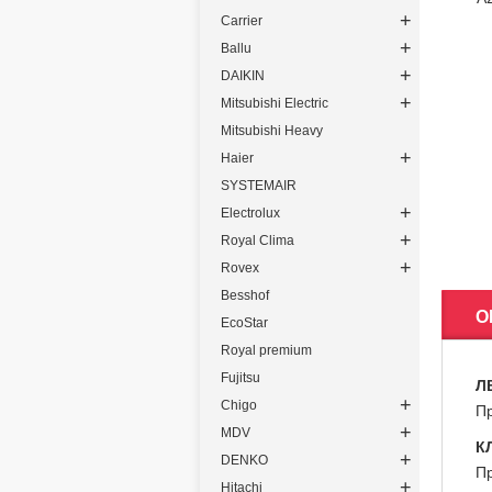
+
Carrier
+
Ballu
+
DAIKIN
+
Mitsubishi Electric
Mitsubishi Heavy
+
Haier
SYSTEMAIR
+
Electrolux
+
Royal Clima
+
Rovex
Besshof
О
EcoStar
Royal premium
Fujitsu
Л
+
Chigo
Пр
+
MDV
К
+
DENKO
Пр
+
Hitachi