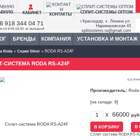
АВНУЮ
СПЛИТ-СИСТЕМЫ ОПТОМ
КАБИНЕТ
КОНТАКТЫ
г.Краснодар, х. Ленина ул.
8 918 344 04 71
Наримановская 43
пн-сб 9:00-18:00, вс выходной
splitsistems.ru@gmail.com
ОГ
БРЕНДЫ
КОМПАНИЯ
УСТАНОВКА И МОНТАЖ
»
» RODA RS-A24F
а Roda
Серия Silver
Т-СИСТЕМА RODA RS-A24F
(гол
0.0
Производитель:
Roda
[на складе: 8]
x
66000
руб
В
Сплит-система RODA RS-A