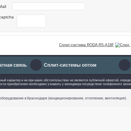
Mail
Сплит-система RODA RS-A18F
атная связь
Сплит-системы оптом
ый характер и ни при каких обстоятельствах не является публичной офертой, опред
ости приобретения необходимо узнавать у менеджера посредством телефонного звонк
 оборудование в Краснодаре (кондиционирование, отопление, вентиляция).