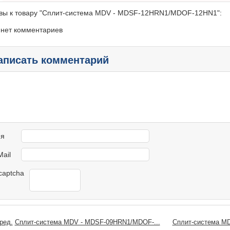
вы к товару "Сплит-система MDV - MDSF-12HRN1/MDOF-12HN1":
 нет комментариев
аписать комментарий
я
Mail
Сплит-система MDV - MDSF-09HRN1/MDOF-...
Сплит-система M