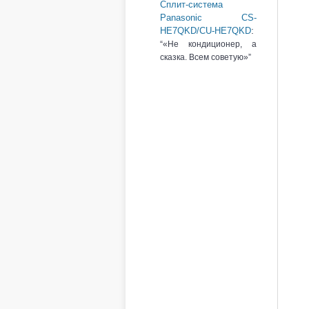
Сплит-система
Panasonic CS-
:
HE7QKD/CU-HE7QKD
«Не кондиционер, а
сказка. Всем советую»