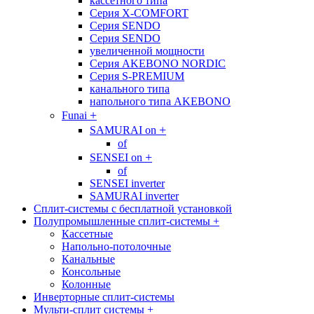
кассетного типа
Cерия X-COMFORT
Cерия SENDO
Cерия SENDO
увеличенной мощности
Cерия AKEBONO NORDIC
Cерия S-PREMIUM
канального типа
напольного типа AKEBONO
+
Funai
+
SAMURAI on
of
+
SENSEI on
of
SENSEI inverter
SAMURAI inverter
Сплит-системы с бесплатной установкой
Полупромышленные сплит-системы
+
Кассетные
Напольно-потолочные
Канальные
Консольные
Колонные
Инверторные сплит-системы
Мульти-сплит системы
+