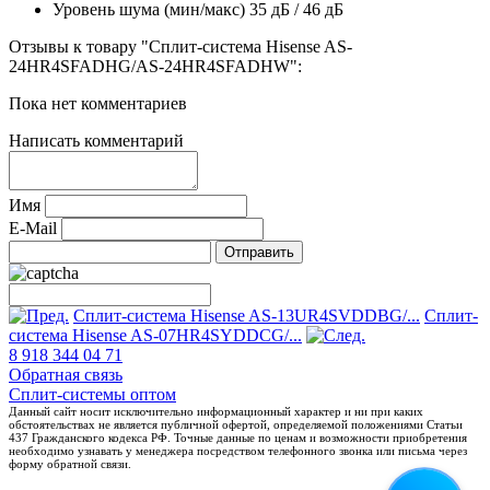
Уровень шума (мин/макс)
35 дБ / 46 дБ
Отзывы к товару "Сплит-система Hisense AS-
24HR4SFADHG/AS-24HR4SFADHW":
Пока нет комментариев
Написать комментарий
Имя
E-Mail
Сплит-система Hisense AS-13UR4SVDDBG/...
Сплит-
система Hisense AS-07HR4SYDDCG/...
8 918 344 04 71
Обратная связь
Сплит-системы оптом
Данный сайт носит исключительно информационный характер и ни при каких
обстоятельствах не является публичной офертой, определяемой положениями Статьи
437 Гражданского кодекса РФ. Точные данные по ценам и возможности приобретения
необходимо узнавать у менеджера посредством телефонного звонка или письма через
форму обратной связи.