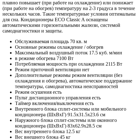
плавно повышает (при работе на охлаждение) или понижает
(при работе на обогрев) температуру на 2-3 градуса в течение
нескольких часов. Такие температурные условия оптимальны
для сна. Кондиционеры ECO Classic A оснащены
автоматическими горизонтальными жалюзи, системой
самодиагностики и защиты.
Обслуживаемая площадь
70 кв. м
Основные режимы
охлаждение / обогрев
Максимальный воздушный поток
17.5 куб. м/мин
в режиме обогрева
7100 Вт
Потребляемая мощность при охлаждении
2115 Вт
Режим приточной вентиляции
нет
Дополнительные режимы
режим вентиляции (без
охлаждения и обогрева), автоматическое поддержание
температуры, самодиагностика неисправностей
Режим осушения
есть
Пульт дистанционного управления
есть
Таймер включения/выключения
есть
Внутреннего блока сплит-системы или мобильного
кондиционера (ШxВxГ)
91.5x31.5x23.6 см
Наружного блока сплит-системы или оконного
кондиционера (ШxВxГ)
83x62.9x28.5 см
Вес внутреннего блока
12.5 кг
Вес внешнего блока
45 кг