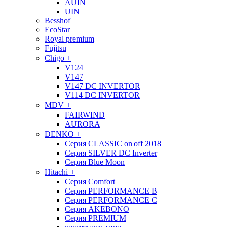
AUIN
UIN
Besshof
EcoStar
Royal premium
Fujitsu
+
Chigo
V124
V147
V147 DC INVERTOR
V114 DC INVERTOR
+
MDV
FAIRWIND
AURORA
+
DENKO
Серия CLASSIC on|off 2018
Серия SILVER DC Inverter
Серия Blue Moon
+
Hitachi
Cерия Comfort
Cерия PERFORMANCE B
Cерия PERFORMANCE С
Cерия AKEBONO
Cерия PREMIUM