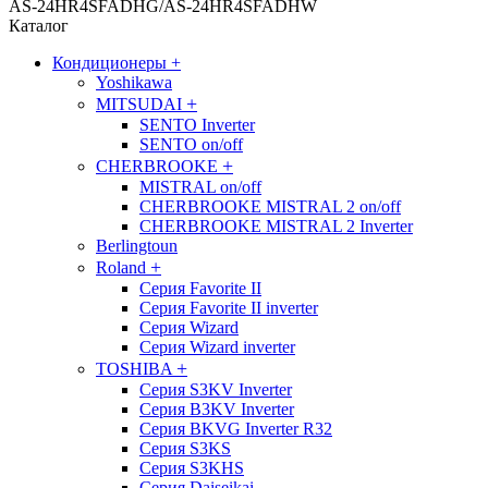
AS-24HR4SFADHG/AS-24HR4SFADHW
Каталог
Кондиционеры
+
Yoshikawa
+
MITSUDAI
SENTO Inverter
SENTO on/off
+
CHERBROOKE
MISTRAL on/off
CHERBROOKE MISTRAL 2 on/off
CHERBROOKE MISTRAL 2 Inverter
Berlingtoun
+
Roland
Серия Favorite II
Серия Favorite II inverter
Серия Wizard
Серия Wizard inverter
+
TOSHIBA
Серия S3KV Inverter
Серия B3KV Inverter
Серия BKVG Inverter R32
Серия S3KS
Серия S3KHS
Серия Daiseikai