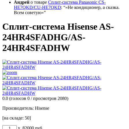
Андрей
о товаре
Сплит-система Panasonic CS-
HE7QKD/CU-HE7QKD
:
«Не кондиционер, а сказка.
Всем советую»
Сплит-система Hisense AS-
24HR4SFADHG/AS-
24HR4SFADHW
0.0
(голосов
0
/ просмотров 2080)
Производитель:
Hisense
[на складе: 50]
x
82000
руб.