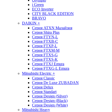
Olympio
i Green
ECO Inverter
CITY BLACK EDITION
BRAVO
+
DAIKIN
Серия ATXN Малайзия
Серия Shira Plus
Серия FTYN-L
Серия FTXB-C
Серия FTXP-L
Серия FTXM-M
Серия FTXS-G
Серия FTXS-K
Серия FTXJ Emura
Серия FTXG-L Emura
+
Mitsubishi Electric
Серия Classic
Серия De Luxe ZUBADAN
Серия Delux
Серия Standart
Серия Design (Silver)
Серия Design (Black)
Серия Design (White)
Mitsubishi Heavy