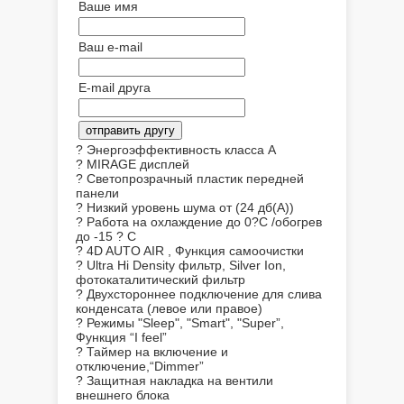
Ваше имя
Ваш e-mail
E-mail друга
? Энергоэффективность класса A
? MIRAGE дисплей
? Светопрозрачный пластик передней
панели
? Низкий уровень шума от (24 дб(А))
? Работа на охлаждение до 0?С /обогрев
до -15 ? С
? 4D AUTO AIR , Функция самоочистки
? Ultra Hi Density фильтр, Silver Ion,
фотокаталитический фильтр
? Двухстороннее подключение для слива
конденсата (левое или правое)
? Режимы "Sleep", "Smart", "Super”,
Функция “I feel”
? Таймер на включение и
отключение,“Dimmer”
? Защитная накладка на вентили
внешнего блока