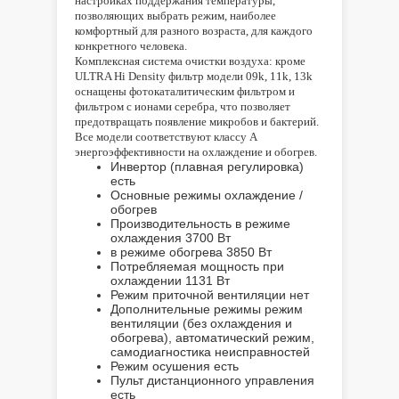
настройках поддержания температуры,
позволяющих выбрать режим, наиболее
комфортный для разного возраста, для каждого
конкретного человека.
Комплексная система очистки воздуха: кроме
ULTRA Hi Density фильтр модели 09k, 11k, 13k
оснащены фотокаталитическим фильтром и
фильтром с ионами серебра, что позволяет
предотвращать появление микробов и бактерий.
Все модели соответствуют классу А
энергоэффективности на охлаждение и обогрев.
Инвертор (плавная регулировка)
есть
Основные режимы
охлаждение /
обогрев
Производительность в режиме
охлаждения
3700 Вт
в режиме обогрева
3850 Вт
Потребляемая мощность при
охлаждении
1131 Вт
Режим приточной вентиляции
нет
Дополнительные режимы
режим
вентиляции (без охлаждения и
обогрева), автоматический режим,
самодиагностика неисправностей
Режим осушения
есть
Пульт дистанционного управления
есть