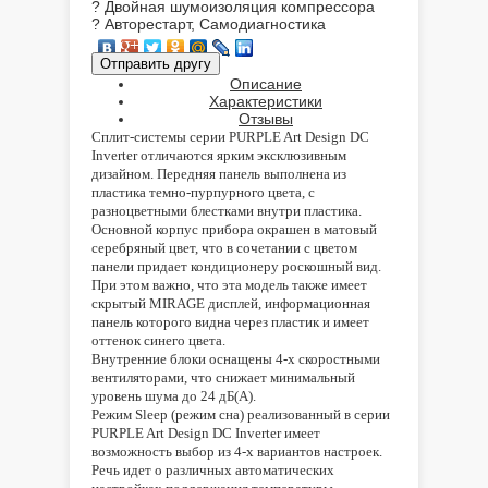
? Двойная шумоизоляция компрессора
? Авторестарт, Самодиагностика
Описание
Характеристики
Отзывы
Сплит-системы серии PURPLE Art Design DC
Inverter отличаются ярким эксклюзивным
дизайном. Передняя панель выполнена из
пластика темно-пурпурного цвета, с
разноцветными блестками внутри пластика.
Основной корпус прибора окрашен в матовый
серебряный цвет, что в сочетании с цветом
панели придает кондиционеру роскошный вид.
При этом важно, что эта модель также имеет
скрытый MIRAGE дисплей, информационная
панель которого видна через пластик и имеет
оттенок синего цвета.
Внутренние блоки оснащены 4-х скоростными
вентиляторами, что снижает минимальный
уровень шума до 24 дБ(А).
Режим Sleep (режим сна) реализованный в серии
PURPLE Art Design DC Inverter имеет
возможность выбор из 4-х вариантов настроек.
Речь идет о различных автоматических