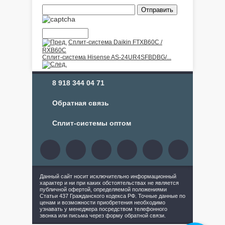
Сплит-система Daikin FTXB60C /
RXB60C
Сплит-система Hisense AS-24UR4SFBDBG/...
8 918 344 04 71
Обратная связь
Сплит-системы оптом
Данный сайт носит исключительно информационный
характер и ни при каких обстоятельствах не является
публичной офертой, определяемой положениями
Статьи 437 Гражданского кодекса РФ. Точные данные по
ценам и возможности приобретения необходимо
узнавать у менеджера посредством телефонного
звонка или письма через форму обратной связи.