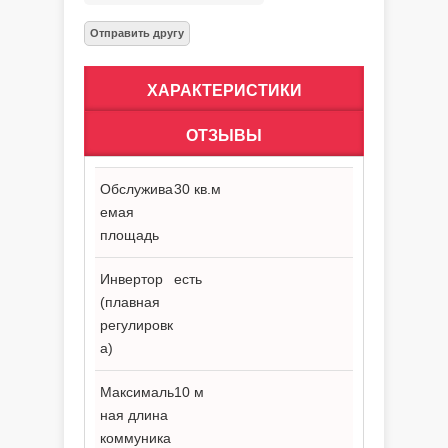
ХАРАКТЕРИСТИКИ
ОТЗЫВЫ
Обслужива
30 кв.м
емая
площадь
Инвертор
есть
(плавная
регулировк
а)
Максималь
10 м
ная длина
коммуника