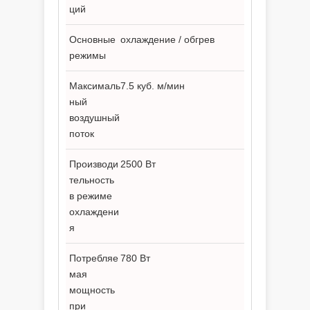
ций
Основные
охлаждение / обгрев
режимы
Максималь
7.5 куб. м/мин
ный
воздушный
поток
Производи
2500 Вт
тельность
в режиме
охлаждени
я
Потребляе
780 Вт
мая
мощность
при