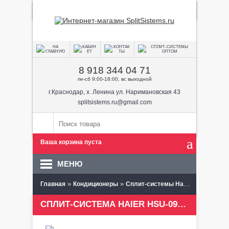
8 918 344 04 71
пн-сб 9:00-18:00, вс выходной
г.Краснодар, х. Ленина ул. Наримановская 43
splitsistems.ru@gmail.com
Ваша корзина пуста
МЕНЮ
»
»
» Haier HS
Главная
Кондиционеры
Сплит-системы Haier
СПЛИТ-СИСТЕМА HAIER HSU-09HEK203/R2