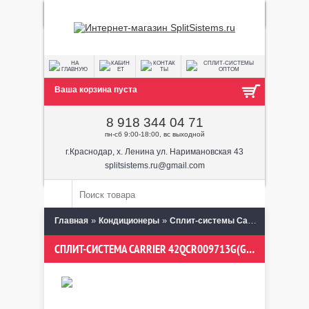
Ваша корзина пуста
8 918 344 04 71
пн-сб 9:00-18:00, вс выходной
г.Краснодар, х. Ленина ул. Наримановская 43
splitsistems.ru@gmail.com
»
»
» Carrier
Главная
Кондиционеры
Сплит-системы Carrier
СПЛИТ-СИСТЕМА CARRIER 42QCR009713G(GE)/38QCR009713G(GE)