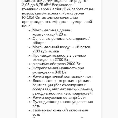
таймер. Широкий модельный ряд - от
2,05 до 8,75 кВт! Все модели
кондиционеров Carrier QSR работают на
новом, самом экологичном фреоне
R410a! Оптимальное сочетание
превосходного комфорта по умеренной
цене!
Максимальная длина
коммуникаций
20 м
Основные режимы
охлаждение /
обогрев
Максимальный воздушный поток
7.83 куб. м/мин
Производительность в режиме
охлаждения
2700 Вт
в режиме обогрева
2900 Вт
Потребляемая мощность при
охлаждении
840 Вт
Режим приточной вентиляции
нет
Дополнительные режимы
режим
вентиляции (без охлаждения и
обогрева), автоматический режим,
самодиагностика неисправностей
Режим осушения
есть, до 1 л/ч
Пульт дистанционного управления
есть
Таймер включения/выключения
есть