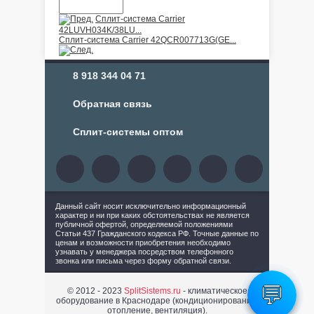
Сплит-система Carrier
42LUVH034K/38LU...
Сплит-система Carrier 42QCR007713G(GE...
8 918 344 04 71
Обратная связь
Сплит-системы оптом
Данный сайт носит исключительно информационный
характер и ни при каких обстоятельствах не является
публичной офертой, определяемой положениями
Статьи 437 Гражданского кодекса РФ. Точные данные по
ценам и возможности приобретения необходимо
узнавать у менеджера посредством телефонного
звонка или письма через форму обратной связи.
💬
© 2012 - 2023
SplitSistems.ru
- климатическое
оборудование в Краснодаре (кондиционирование,
отопление, вентиляция).