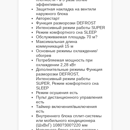
эффективный
Защитная накладка на вентили
наружного блока
Авторестарт
Функция разморозки DEFROST
Интенсивный режим работы SUPER
Режим комфортного сна SLEEP
Обслуживаемая площадь
70 м?
Максимальная длина
коммуникаций
15 м
Основные режимы
охлаждение/
обогрев
Потребляемая мощность при
охлаждении
2,28 кВт
Дополнительные режимы
Функция
разморозки DEFROST,
Интенсивный режим работы
SUPER, Режим комфортного сна
SLEEP
Режим осушения
есть
Пульт дистанционного управления
есть
Таймер включения/выключения
есть
Внутреннего блока сплит-системы
или мобильного кондиционера
(ШxВxГ)
1080?300?220 мм
Наружного блока сплит-системы