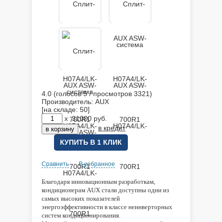
4.0
(голосов
5
/ просмотров 3321)
Производитель:
AUX
[на складе: 50]
x
31000
руб.
в кредит
КУПИТЬ В 1 КЛИК
Сравнить
В избранное
Благодаря инновационным разработкам,
кондиционерам AUX стали доступны одни из
самых высоких показателей
энергоэффективности в классе неинверторных
систем кондиционирования.