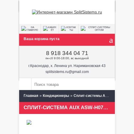
Ваша корзина пуста
8 918 344 04 71
пн-сб 9:00-18:00, вс выходной
г.Краснодар, х. Ленина ул. Наримановская 43
splitsistems.ru@gmail.com
»
»
»
Главная
Кондиционеры
Сплит-системы AUX
STANDART 
СПЛИТ-СИСТЕМА AUX ASW-H07A4/LK-700R1