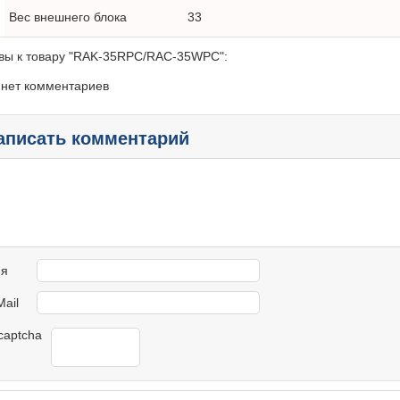
Вес внешнего блока
33
вы к товару "RAK-35RPC/RAC-35WPC":
 нет комментариев
аписать комментарий
я
Mail