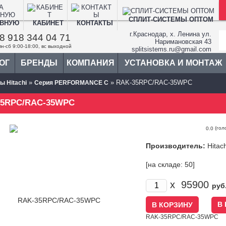
СПЛИТ-СИСТЕМЫ ОПТОМ
АВНУЮ
КАБИНЕТ
КОНТАКТЫ
г.Краснодар, х. Ленина ул.
8 918 344 04 71
Наримановская 43
пн-сб 9:00-18:00, вс выходной
splitsistems.ru@gmail.com
ОГ
БРЕНДЫ
КОМПАНИЯ
УСТАНОВКА И МОНТАЖ
»
» RAK-35RPC/RAC-35WPC
ы Hitachi
Cерия PERFORMANCE С
35RPC/RAC-35WPC
(гол
0.0
Производитель:
Hitach
[на складе: 50]
x
95900
руб
В
RAK-35RPC/RAC-35WPC