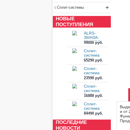
+
Сплит-системы
НОВЫЕ
ПОСТУПЛЕНИЯ
ALRS-
36IH3A-
02/ALRS-
99000 руб.
36OH3A-02
Сплит-
система
Hisense
65290 руб.
GOAL 2.0
Classic...
Сплит-
система
Yoshikawa
23590 руб.
NAGARA
Inverte...
Сплит-
система
Berlingtoun
16888 руб.
BR-
07MBST1
Сплит-
Выда
система
и от
Hisense
84490 руб.
Функ
VISION PRO
Прод
2.0 S...
ПОСЛЕДНИЕ
НОВОСТИ