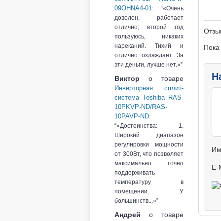
:
09OHNA4-01
«Очень
доволен, работает
отлично, второй год
Отзы
пользуюсь, никаких
нареканий. Тихий и
Пока
отлично охлаждает. За
эти деньги, лучше нет.»
Н
Виктор
о товаре
Инверторная сплит-
система Toshiba RAS-
10PKVP-ND/RAS-
:
10PAVP-ND
«Достоинства: 1.
Широкий диапазон
регулировки мощности
Им
от 300Вт, что позволяет
максимально точно
E-
поддерживать
температуру в
помещении. У
большинств...»
Андрей
о товаре