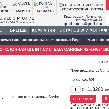
СПЛИТ-СИСТЕМЫ ОПТОМ
АВНУЮ
КАБИНЕТ
КОНТАКТЫ
г.Краснодар, х. Ленина ул.
8 918 344 04 71
Наримановская 43
пн-сб 9:00-18:00, вс выходной
splitsistems.ru@gmail.com
ОГ
БРЕНДЫ
КОМПАНИЯ
УСТАНОВКА И МОНТАЖ
»
» Подпотолочная сплит-систе
стемы
Напольно-потолочные сплит-системы
ОТОЛОЧНАЯ СПЛИТ-СИСТЕМА CARRIER 42FLH0241001
(гол
0.0
Производитель:
Carri
[на складе: 50]
x
113200
ру
В
Подпотолочная сплит-систе
42FLH0241001201/38HN02