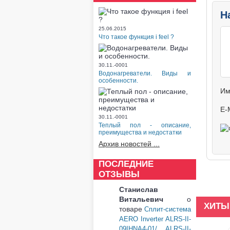
Н
25.06.2015
Что такое функция i feel ?
30.11.-0001
Водонагреватели. Виды и
особенности.
Им
E-
30.11.-0001
Теплый пол - описание,
преимущества и недостатки
Архив новостей ...
ПОСЛЕДНИЕ
ОТЗЫВЫ
Станислав
Витальевич
о
ХИТЫ
товаре
Сплит-система
AERO Inverter ALRS-II-
09IHNA4-01/ ALRS-II-