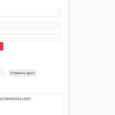
201/38HN0241120A":