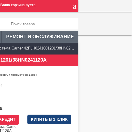
Ваша корзина пуста
РЕМОНТ И ОБСЛУЖИВАНИЕ
ма Carrier 42FLH0241001201/38HN0241120A
201/38HN0241120A
осов
0
/ просмотров 1455)
er
б.
 КРЕДИТ
КУПИТЬ В 1 КЛИК
ма Carrier
41120A