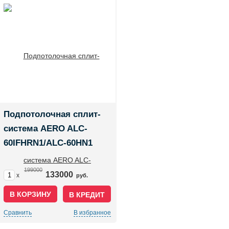
Подпотолочная сплит-
система AERO ALC-
60IFHRN1/ALC-60HN1
199000
133000
x
руб.
В КРЕДИТ
Сравнить
В избранное