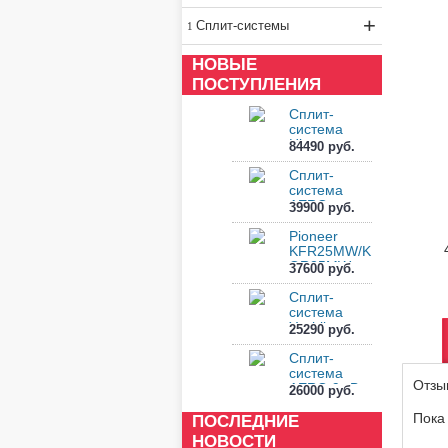
+
Сплит-системы
НОВЫЕ
ПОСТУПЛЕНИЯ
Сплит-
система
Hisense
84490 руб.
VISION PRO
2.0 S...
Сплит-
система
AERO
39900 руб.
Inverter 9
ALRS-II-...
Pioneer
KFR25MW/K
OR25MW
37600 руб.
Сплит-
система
Yoshikawa
25290 руб.
NAGARA
Inverte...
Сплит-
система
Отзы
AERO 9 кВт
26000 руб.
ALRS-
09IH3A-0...
Пока
ПОСЛЕДНИЕ
НОВОСТИ