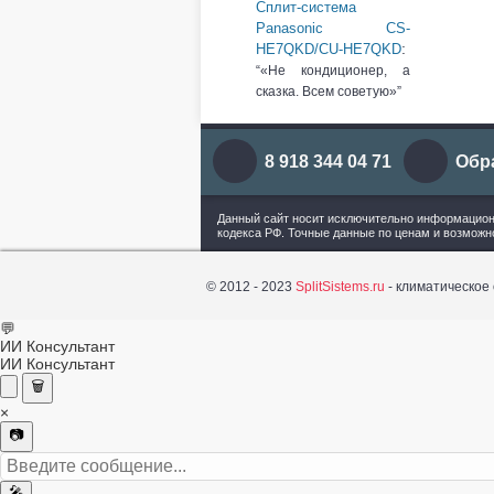
Сплит-система
Panasonic CS-
:
HE7QKD/CU-HE7QKD
«Не кондиционер, а
сказка. Всем советую»
8 918 344 04 71
Обр
Данный сайт носит исключительно информационн
кодекса РФ. Точные данные по ценам и возможн
© 2012 - 2023
SplitSistems.ru
- климатическое
💬
ИИ Консультант
ИИ Консультант
🗑️
×
📷
🎤