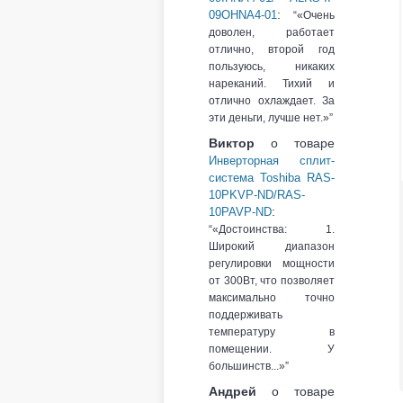
:
09OHNA4-01
«Очень
доволен, работает
отлично, второй год
пользуюсь, никаких
нареканий. Тихий и
отлично охлаждает. За
эти деньги, лучше нет.»
Виктор
о товаре
Инверторная сплит-
система Toshiba RAS-
10PKVP-ND/RAS-
:
10PAVP-ND
«Достоинства: 1.
Широкий диапазон
регулировки мощности
от 300Вт, что позволяет
максимально точно
поддерживать
температуру в
помещении. У
большинств...»
Андрей
о товаре