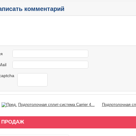
аписать комментарий
я
Mail
Подпотолочная сплит-система Carrier 4...
Подпотолочная спл
 ПРОДАЖ