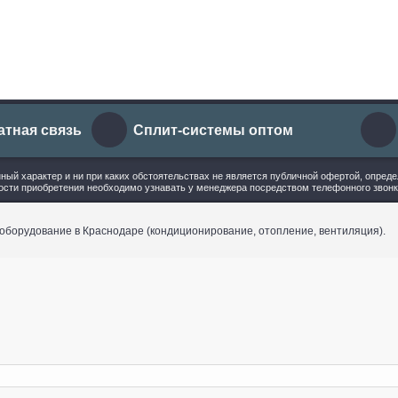
атная связь
Сплит-системы оптом
ый характер и ни при каких обстоятельствах не является публичной офертой, опред
ости приобретения необходимо узнавать у менеджера посредством телефонного звонк
 оборудование в Краснодаре (кондиционирование, отопление, вентиляция).