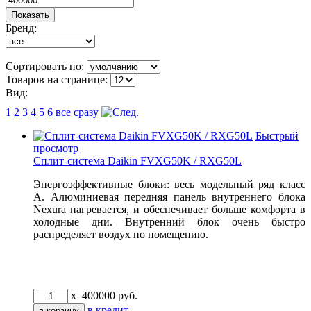
Бренд:
Сортировать по:
Товаров на странице:
Вид:
1
2
3
4
5
6
все сразу
Быстрый
просмотр
Сплит-система Daikin FVXG50K / RXG50L
Энергоэффективные блоки: весь модельный ряд класс
A. Алюминиевая передняя панель внутреннего блока
Nexura нагревается, и обеспечивает больше комфорта в
холодные дни. Внутренний блок очень быстро
распределяет воздух по помещению.
x
400000
руб.
в кредит