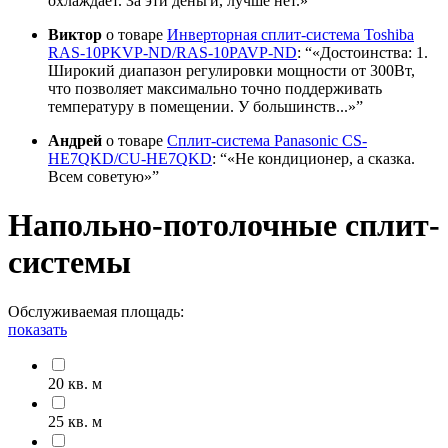
охлаждает. За эти деньги, лучше нет.»
Виктор
о товаре
Инверторная сплит-система Toshiba
RAS-10PKVP-ND/RAS-10PAVP-ND
:
«Достоинства: 1.
Широкий диапазон регулировки мощности от 300Вт,
что позволяет максимально точно поддерживать
температуру в помещении. У большинств...»
Андрей
о товаре
Сплит-система Panasonic CS-
HE7QKD/CU-HE7QKD
:
«Не кондиционер, а сказка.
Всем советую»
Напольно-потолочные сплит-
системы
Обслуживаемая площадь:
показать
20 кв. м
25 кв. м