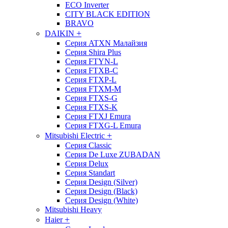
ECO Inverter
CITY BLACK EDITION
BRAVO
+
DAIKIN
Серия ATXN Малайзия
Серия Shira Plus
Серия FTYN-L
Серия FTXB-C
Серия FTXP-L
Серия FTXM-M
Серия FTXS-G
Серия FTXS-K
Серия FTXJ Emura
Серия FTXG-L Emura
+
Mitsubishi Electric
Серия Classic
Серия De Luxe ZUBADAN
Серия Delux
Серия Standart
Серия Design (Silver)
Серия Design (Black)
Серия Design (White)
Mitsubishi Heavy
+
Haier