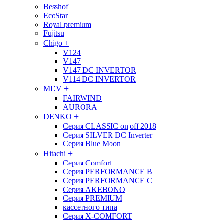
Besshof
EcoStar
Royal premium
Fujitsu
+
Chigo
V124
V147
V147 DC INVERTOR
V114 DC INVERTOR
+
MDV
FAIRWIND
AURORA
+
DENKO
Серия CLASSIC on|off 2018
Серия SILVER DC Inverter
Серия Blue Moon
+
Hitachi
Cерия Comfort
Cерия PERFORMANCE B
Cерия PERFORMANCE С
Cерия AKEBONO
Cерия PREMIUM
кассетного типа
Cерия X-COMFORT