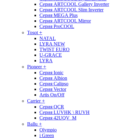
Серия ARTCOOL Gallery Inverter
Серия ARTCOOL Slim Inverter
Серия MEGA Plus
Серия ARTCOOL Mirror
Серия ProCOOL
+
Tosot
NATAL
LYRA NEW
TWIST EURO
U-GRACE
LYRA
+
Pioneer
Серия Ionic
Серия Albion
Серия Calipso
Серия Vector
Artis On/Off
+
Carrier
Серия QCR
Серия LUVHK \ RUVH
Серия 42UQV_M
+
Ballu
Olympio
i Green