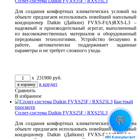
Сплит-система Daikin FVXS35F / RXS35L3
Для создания комфортных климатических условий на
объекте предлагаем использовать новейший напольный
кондиционер Daikin (Дайкин) FVXS-F/(A)RXS-L3 –
надежный и производительный агрегат, выполненный
из высококачественных материалов и оборудованный
передовыми технологиями. Устройство бесшумно в
работе, автоматически поддерживает заданные
параметры и не требует сложного ухода.
x
231900
руб.
в кредит
Сравнить
В избранное
Быстрый
просмотр
Сплит-система Daikin FVXS25F / RXS25L3
💬
Для создания комфортных климатических условий на
объекте предлагаем использовать новейший напольный
кондиционер Daikin (Дайкин) FVXS-F/(A)RXS-L3 –
ИИ Консультант