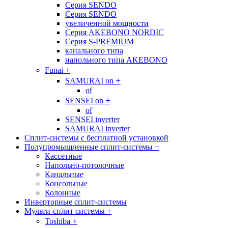
Cерия SENDO
Cерия SENDO
увеличенной мощности
Cерия AKEBONO NORDIC
Cерия S-PREMIUM
канального типа
напольного типа AKEBONO
+
Funai
+
SAMURAI on
of
+
SENSEI on
of
SENSEI inverter
SAMURAI inverter
Сплит-системы с бесплатной установкой
Полупромышленные сплит-системы
+
Кассетные
Напольно-потолочные
Канальные
Консольные
Колонные
Инверторные сплит-системы
Мульти-сплит системы
+
+
Toshiba