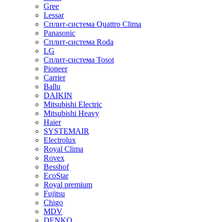
Gree
Lessar
Сплит-система Quattro Clima
Panasonic
Сплит-система Roda
LG
Сплит-система Tosot
Pioneer
Carrier
Ballu
DAIKIN
Mitsubishi Electric
Mitsubishi Heavy
Haier
SYSTEMAIR
Electrolux
Royal Clima
Rovex
Besshof
EcoStar
Royal premium
Fujitsu
Chigo
MDV
DENKO