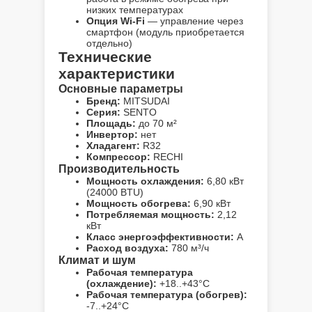
низких температурах
Опция Wi-Fi
— управление через
смартфон (модуль приобретается
отдельно)
Технические
характеристики
Основные параметры
Бренд:
MITSUDAI
Серия:
SENTO
Площадь:
до 70 м²
Инвертор:
нет
Хладагент:
R32
Компрессор:
RECHI
Производительность
Мощность охлаждения:
6,80 кВт
(24000 BTU)
Мощность обогрева:
6,90 кВт
Потребляемая мощность:
2,12
кВт
Класс энергоэффективности:
A
Расход воздуха:
780 м³/ч
Климат и шум
Рабочая температура
(охлаждение):
+18..+43°C
Рабочая температура (обогрев):
-7..+24°C