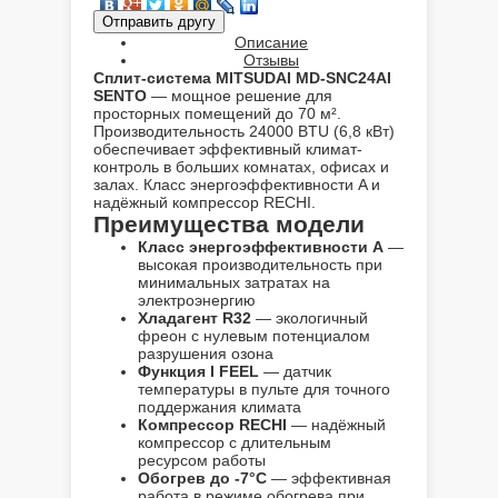
Описание
Отзывы
Сплит-система MITSUDAI MD-SNC24AI
SENTO
— мощное решение для
просторных помещений до 70 м².
Производительность 24000 BTU (6,8 кВт)
обеспечивает эффективный климат-
контроль в больших комнатах, офисах и
залах. Класс энергоэффективности A и
надёжный компрессор RECHI.
Преимущества модели
Класс энергоэффективности A
—
высокая производительность при
минимальных затратах на
электроэнергию
Хладагент R32
— экологичный
фреон с нулевым потенциалом
разрушения озона
Функция I FEEL
— датчик
температуры в пульте для точного
поддержания климата
Компрессор RECHI
— надёжный
компрессор с длительным
ресурсом работы
Обогрев до -7°C
— эффективная
работа в режиме обогрева при