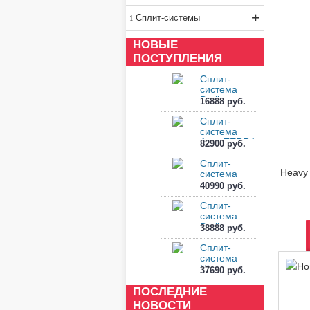
+
Сплит-системы
НОВЫЕ
ПОСТУПЛЕНИЯ
Сплит-
система
Berlingtoun
16888 руб.
BR-
07MBST1
Сплит-
система
Aero TERRA
82900 руб.
ARN-II-
36IHA4...
Сплит-
система
Hisense
40990 руб.
EXPERT
PRO 2.0 E...
Сплит-
система
Berlingtoun
38888 руб.
BR-18CST1
Сплит-
система
Hisense
37690 руб.
EXPERT
PRO 2.0 E...
ПОСЛЕДНИЕ
НОВОСТИ