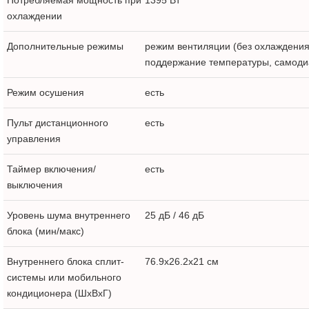
Потребляемая мощность при
1395 Вт
охлаждении
Дополнительные режимы
режим вентиляции (без охлаждения
поддержание температуры, самоди
Режим осушения
есть
Пульт дистанционного
есть
управления
Таймер включения/
есть
выключения
Уровень шума внутреннего
25 дБ / 46 дБ
блока (мин/макс)
Внутреннего блока сплит-
76.9x26.2x21 см
системы или мобильного
кондиционера (ШxВxГ)