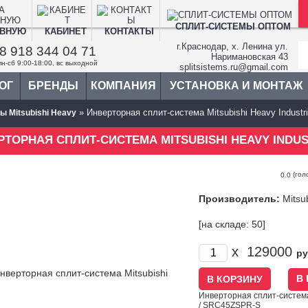
СПЛИТ-СИСТЕМЫ ОПТОМ
АВНУЮ
КАБИНЕТ
КОНТАКТЫ
г.Краснодар, х. Ленина ул.
8 918 344 04 71
Наримановская 43
пн-сб 9:00-18:00, вс выходной
splitsistems.ru@gmail.com
ОГ
БРЕНДЫ
КОМПАНИЯ
УСТАНОВКА И МОНТАЖ
» Инверторная сплит-система Mitsubishi Heavy Indus
ы Mitsubishi Heavy
(гол
0.0
Производитель:
Mitsu
[на складе: 50]
x
129000
ру
В
Инверторная сплит-система
/ SRC45ZSPR-S