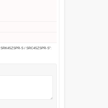
ies SRK45ZSPR-S / SRC45ZSPR-S":