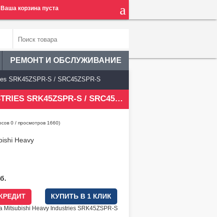
Ваша корзина пуста
РЕМОНТ И ОБСЛУЖИВАНИЕ
tries SRK45ZSPR-S / SRC45ZSPR-S
ИНВЕРТОРНАЯ СПЛИТ-СИСТЕМА MITSUBISHI HEAVY INDUSTRIES SRK45ZSPR-S / SRC45ZSPR-S
осов
0
/ просмотров 1660)
bishi Heavy
б.
 КРЕДИТ
КУПИТЬ В 1 КЛИК
 Mitsubishi Heavy Industries SRK45ZSPR-S