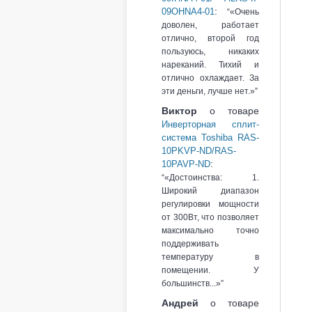
:
09OHNA4-01
«Очень
доволен, работает
отлично, второй год
пользуюсь, никаких
нареканий. Тихий и
отлично охлаждает. За
эти деньги, лучше нет.»
Виктор
о товаре
Инверторная сплит-
система Toshiba RAS-
10PKVP-ND/RAS-
:
10PAVP-ND
«Достоинства: 1.
Широкий диапазон
регулировки мощности
от 300Вт, что позволяет
максимально точно
поддерживать
температуру в
помещении. У
большинств...»
Андрей
о товаре