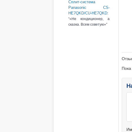
Сплит-система
Panasonic CS-
:
HE7QKD/CU-HE7QKD
«Не кондиционер, а
сказка. Всем советую»
Отзы
Пока
Н
Им