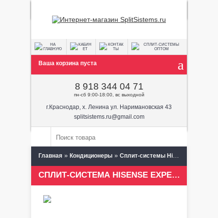
Ваша корзина пуста
8 918 344 04 71
пн-сб 9:00-18:00, вс выходной
г.Краснодар, х. Ленина ул. Наримановская 43
splitsistems.ru@gmail.com
»
»
» Hisens
Главная
Кондиционеры
Сплит-системы Hisense
СПЛИТ-СИСТЕМА HISENSE EXPERT PRO 2.0 EU DC INVERTER 12000 BTU