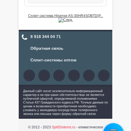
Сплит-система Hisense AS-30HR4SQBTD(P...
8 918 344 04 71
Обратная связь
Сплит-системы оптом
Данный сайт носит исключительно информационный
характер и ни при каких обстоятельствах не является
публичной офертой, определяемой положениями
Статьи 437 Гражданского кодекса РФ. Точные данные по
ценам и возможности приобретения необходимо
узнавать у менеджера посредством телефонного
звонка или письма через форму обратной связи.
© 2012 - 2023
SplitSistems.ru
- климатическое