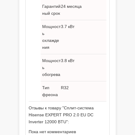
Гарантий
24 месяца
ный срок
Мощност
3.7 кВт
ь
охлажде
ния
Мощност
3.8 кВт
ь
обогрева
Тип
R32
фреона
Отзывы к товару "Сплит-система
Hisense EXPERT PRO 2.0 EU DC
Inverter 12000 BTU":
Пока нет комментариев