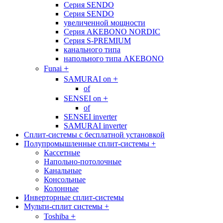
Cерия SENDO
Cерия SENDO
увеличенной мощности
Cерия AKEBONO NORDIC
Cерия S-PREMIUM
канального типа
напольного типа AKEBONO
+
Funai
+
SAMURAI on
of
+
SENSEI on
of
SENSEI inverter
SAMURAI inverter
Сплит-системы с бесплатной установкой
Полупромышленные сплит-системы
+
Кассетные
Напольно-потолочные
Канальные
Консольные
Колонные
Инверторные сплит-системы
Мульти-сплит системы
+
+
Toshiba