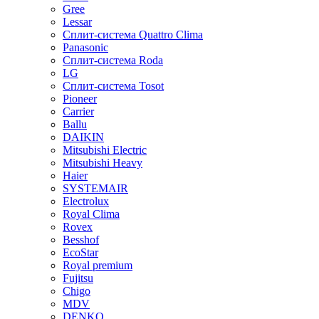
Gree
Lessar
Сплит-система Quattro Clima
Panasonic
Сплит-система Roda
LG
Сплит-система Tosot
Pioneer
Carrier
Ballu
DAIKIN
Mitsubishi Electric
Mitsubishi Heavy
Haier
SYSTEMAIR
Electrolux
Royal Clima
Rovex
Besshof
EcoStar
Royal premium
Fujitsu
Chigo
MDV
DENKO