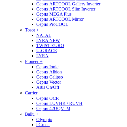
Серия ARTCOOL Gallery Inverter
Серия ARTCOOL Slim Inverter
Серия MEGA Plus
Серия ARTCOOL Mirror
Серия ProCOOL
+
Tosot
NATAL
LYRA NEW
TWIST EURO
U-GRACE
LYRA
+
Pioneer
Серия Ionic
Серия Albion
Серия Calipso
Серия Vector
Artis On/Off
+
Carrier
Серия QCR
Серия LUVHK \ RUVH
Серия 42UQV_M
+
Ballu
Olympio
i Green