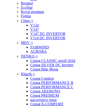
Besshof
EcoStar
Royal premium
Fujitsu
+
Chigo
V124
V147
V147 DC INVERTOR
V114 DC INVERTOR
+
MDV
FAIRWIND
AURORA
+
DENKO
Серия CLASSIC on|off 2018
Серия SILVER DC Inverter
Серия Blue Moon
+
Hitachi
Cерия Comfort
Cерия PERFORMANCE B
Cерия PERFORMANCE С
Cерия AKEBONO
Cерия PREMIUM
кассетного типа
Cерия X-COMFORT