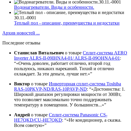
30.11.-0001
Водонагреватели. Виды и особенности.
30.11.-0001
Теплый пол - описание, преимущества и недостатки
Архив новостей ...
Последние отзывы
Станислав Витальевич
о товаре
Сплит-система AERO
Inverter ALRS-II-09IHNA4-01/ ALRS-II-09OHNA4-01
:
«Очень доволен, работает отлично, второй год
пользуюсь, никаких нареканий. Тихий и отлично
охлаждает. За эти деньги, лучше нет.»
Виктор
о товаре
Инверторная сплит-система Toshiba
RAS-10PKVP-ND/RAS-10PAVP-ND
:
«Достоинства: 1.
Широкий диапазон регулировки мощности от 300Вт,
что позволяет максимально точно поддерживать
температуру в помещении. У большинств...»
Андрей
о товаре
Сплит-система Panasonic CS-
HE7QKD/CU-HE7QKD
:
«Не кондиционер, а сказка.
Всем советую»