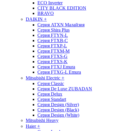
ECO Inverter
CITY BLACK EDITION
BRAVO
+
DAIKIN
Серия ATXN Малайзия
Серия Shira Plus
Серия FTYN-L
Серия FTXB-C
Серия FTXP-L
Серия FTXM-M
Серия FTXS-G
Серия FTXS-K
Серия FTXJ Emura
Серия FTXG-L Emura
+
Mitsubishi Electric
Серия Classic
Серия De Luxe ZUBADAN
Серия Delux
Серия Standart
Серия Design (Silver)
Серия Design (Black)
Серия Design (White)
Mitsubishi Heavy
+
Haier