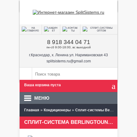
8 918 344 04 71
пн-сб 9:00-18:00, вс выходной
г.Краснодар, х. Ленина ул. Наримановская 43
splitsistems.ru@gmail.com
Ваша корзина пуста
МЕНЮ
»
»
» Berl
Главная
Кондиционеры
Сплит-системы Berlingtoun
СПЛИТ-СИСТЕМА BERLINGTOUN BR-09TIN1