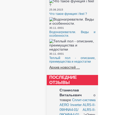
25.06.2015
Что такое функция i feel ?
30.11.-0001
Водонагреватели. Виды и
особенности.
30.11.-0001
Теплый пол - описание,
преимущества и недостатки
Архив новостей ...
ПОСЛЕДНИЕ
ОТЗЫВЫ
Станислав
Витальевич
о
товаре
Сплит-система
AERO Inverter ALRS-II-
09IHNA4-01/ ALRS-II-
:
09OHNA4-01
«Очень