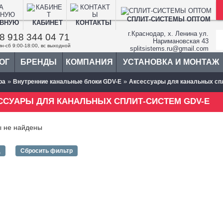
СПЛИТ-СИСТЕМЫ ОПТОМ
АВНУЮ
КАБИНЕТ
КОНТАКТЫ
г.Краснодар, х. Ленина ул.
8 918 344 04 71
Наримановская 43
пн-сб 9:00-18:00, вс выходной
splitsistems.ru@gmail.com
ОГ
БРЕНДЫ
КОМПАНИЯ
УСТАНОВКА И МОНТАЖ
»
»
ba
Внутренние канальные блоки GDV-E
Аксессуары для канальных сп
ССУАРЫ ДЛЯ КАНАЛЬНЫХ СПЛИТ-СИСТЕМ GDV-E
ы не найдены
д
Сбросить фильтр