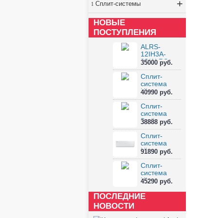
+
Сплит-системы
НОВЫЕ
ПОСТУПЛЕНИЯ
ALRS-
12IH3A-
02/ALRS-
35000 руб.
12OH3A-02
Сплит-
система
Hisense
40990 руб.
EXPERT
PRO 2.0 E...
Сплит-
система
Berlingtoun
38888 руб.
BR-18CST1
Сплит-
система
Hisense
91890 руб.
VISION PRO
2.0 S...
Сплит-
система
Hisense
45290 руб.
GOAL 2.0
DC Inve...
ПОСЛЕДНИЕ
НОВОСТИ