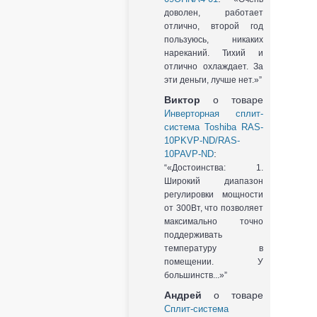
доволен, работает
отлично, второй год
пользуюсь, никаких
нареканий. Тихий и
отлично охлаждает. За
эти деньги, лучше нет.»
Виктор
о товаре
Инверторная сплит-
система Toshiba RAS-
10PKVP-ND/RAS-
:
10PAVP-ND
«Достоинства: 1.
Широкий диапазон
регулировки мощности
от 300Вт, что позволяет
максимально точно
поддерживать
температуру в
помещении. У
большинств...»
Андрей
о товаре
Сплит-система