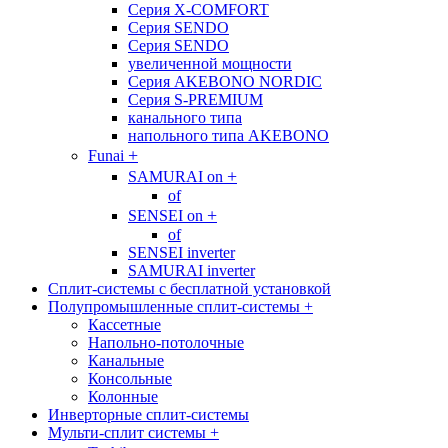
Cерия X-COMFORT
Cерия SENDO
Cерия SENDO
увеличенной мощности
Cерия AKEBONO NORDIC
Cерия S-PREMIUM
канального типа
напольного типа AKEBONO
+
Funai
+
SAMURAI on
of
+
SENSEI on
of
SENSEI inverter
SAMURAI inverter
Сплит-системы с бесплатной установкой
Полупромышленные сплит-системы
+
Кассетные
Напольно-потолочные
Канальные
Консольные
Колонные
Инверторные сплит-системы
Мульти-сплит системы
+