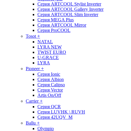
Серия ARTCOOL Stylist Inverter
Серия ARTCOOL Gallery Inverter
Серия ARTCOOL Slim Inverter
Серия MEGA Plus
Серия ARTCOOL Mirror
Серия ProCOOL
+
Tosot
NATAL
LYRA NEW
TWIST EURO
U-GRACE
LYRA
+
Pioneer
Серия Ionic
Серия Albion
Серия Calipso
Серия Vector
Artis On/Off
+
Carrier
Серия QCR
Серия LUVHK \ RUVH
Серия 42UQV_M
+
Ballu
Olympio