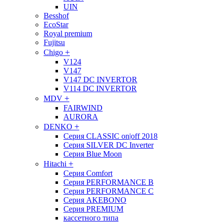
UIN
Besshof
EcoStar
Royal premium
Fujitsu
+
Chigo
V124
V147
V147 DC INVERTOR
V114 DC INVERTOR
+
MDV
FAIRWIND
AURORA
+
DENKO
Серия CLASSIC on|off 2018
Серия SILVER DC Inverter
Серия Blue Moon
+
Hitachi
Cерия Comfort
Cерия PERFORMANCE B
Cерия PERFORMANCE С
Cерия AKEBONO
Cерия PREMIUM
кассетного типа