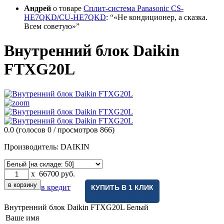
Андрей
о товаре
Сплит-система Panasonic CS-
HE7QKD/CU-HE7QKD
:
«Не кондиционер, а сказка.
Всем советую»
Внутренний блок Daikin
FTXG20L
0.0
(голосов
0
/ просмотров 866)
Производитель:
DAIKIN
x
66700
руб.
в кредит
КУПИТЬ В 1 КЛИК
Внутренний блок Daikin FTXG20L
Белый
Ваше имя