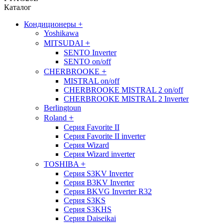
Каталог
Кондиционеры
+
Yoshikawa
+
MITSUDAI
SENTO Inverter
SENTO on/off
+
CHERBROOKE
MISTRAL on/off
CHERBROOKE MISTRAL 2 on/off
CHERBROOKE MISTRAL 2 Inverter
Berlingtoun
+
Roland
Серия Favorite II
Серия Favorite II inverter
Серия Wizard
Серия Wizard inverter
+
TOSHIBA
Серия S3KV Inverter
Серия B3KV Inverter
Серия BKVG Inverter R32
Серия S3KS
Серия S3KHS
Серия Daiseikai