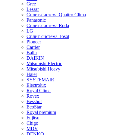
Gree
Lessar
Сплит-система Quattro Clima
Panasonic
Сплит-система Roda
LG
Сплит-система Tosot
Pioneer
Carrier
Ballu
DAIKIN
Mitsubishi Electric
Mitsubishi Heavy
Haier
SYSTEMAIR
Electrolux
Royal Clima
Rovex
Besshof
EcoStar
Royal premium
Fujitsu
Chigo
MDV
DENKO