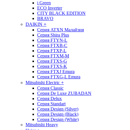
i Green
ECO Inverter
CITY BLACK EDITION
BRAVO
+
DAIKIN
Серия ATXN Малайзия
Серия Shira Plus
Серия FTYN-L
Серия FTXB-C
Серия FTXP-L
Серия FTXM-M
Серия FTXS-G
Серия FTXS-K
Серия FTXJ Emura
Серия FTXG-L Emura
+
Mitsubishi Electric
Серия Classic
Серия De Luxe ZUBADAN
Серия Delux
Серия Standart
Серия Design (Silver)
Серия Design (Black)
Серия Design (White)
Mitsubishi Heavy