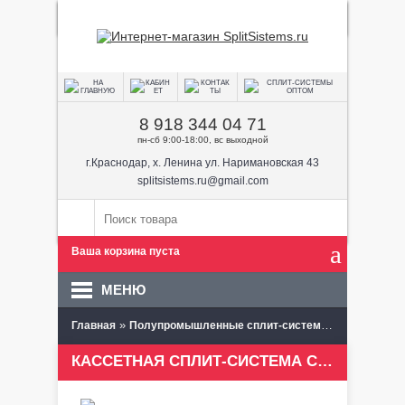
8 918 344 04 71
пн-сб 9:00-18:00, вс выходной
г.Краснодар, х. Ленина ул. Наримановская 43
splitsistems.ru@gmail.com
Ваша корзина пуста
МЕНЮ
»
»
Главная
Полупромышленные сплит-системы
Кассетные
КАССЕТНАЯ СПЛИТ-СИСТЕМА CARRIER 42TNH0241001201/38HN0241120A