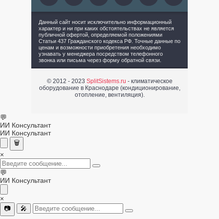
Данный сайт носит исключительно информационный
характер и ни при каких обстоятельствах не является
публичной офертой, определяемой положениями
Статьи 437 Гражданского кодекса РФ. Точные данные по
ценам и возможности приобретения необходимо
узнавать у менеджера посредством телефонного
звонка или письма через форму обратной связи.
© 2012 - 2023
SplitSistems.ru
- климатическое
оборудование в Краснодаре (кондиционирование,
отопление, вентиляция).
💬
ИИ Консультант
ИИ Консультант
🗑️
×
💬
ИИ Консультант
×
📷
🎤