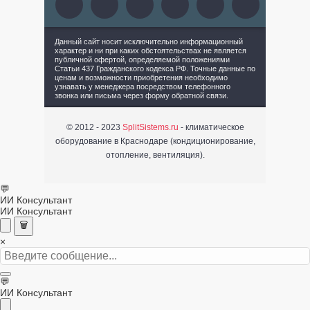
Данный сайт носит исключительно информационный
характер и ни при каких обстоятельствах не является
публичной офертой, определяемой положениями
Статьи 437 Гражданского кодекса РФ. Точные данные по
ценам и возможности приобретения необходимо
узнавать у менеджера посредством телефонного
звонка или письма через форму обратной связи.
© 2012 - 2023
SplitSistems.ru
- климатическое
оборудование в Краснодаре (кондиционирование,
отопление, вентиляция).
💬
ИИ Консультант
ИИ Консультант
🗑️
×
💬
ИИ Консультант