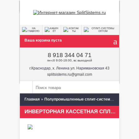
Ваша корзина пуста
8 918 344 04 71
пн-сб 9:00-18:00, вс выходной
г.Краснодар, х. Ленина ул. Наримановская 43
splitsistems.ru@gmail.com
»
»
Главная
Полупромышленные сплит-системы
Кассетные
ИНВЕРТОРНАЯ КАССЕТНАЯ СПЛИТ-СИСТЕМА TOSHIBA RAV-SM1604UT-E/RAV-SM1603AT-E