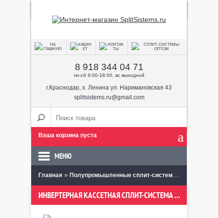
8 918 344 04 71
пн-сб 9:00-18:00, вс выходной
г.Краснодар, х. Ленина ул. Наримановская 43
splitsistems.ru@gmail.com
Ваша корзина пуста
МЕНЮ
»
»
Главная
Полупромышленные сплит-системы
Кассетные
ИНВЕРТЕРНАЯ КАССЕТНАЯ СПЛИТ-СИСТЕМА LESSAR LS-HE24BMA2/LU-HE24UMA2/LZ-B4IB