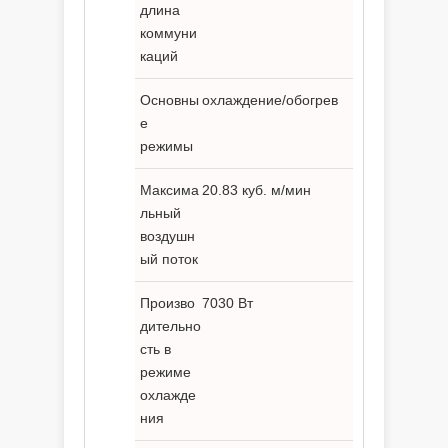
длина
коммуни
каций
Основны
охлаждение/обогрев
е
режимы
Максима
20.83 куб. м/мин
льный
воздушн
ый поток
Произво
7030 Вт
дительно
сть в
режиме
охлажде
ния