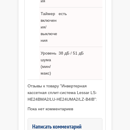
ия
Таймер
есть
включен
ия/
выключе
ния
Уровень
38 дБ / 51 дБ
шума
(мин/
макс)
Отзывы к товару "Инвертерная
кассетная сплит-система Lessar LS-
HE24BMA2/LU-HE24UMA2/LZ-B4IB":
Пока нет комментариев
Написать комментарий