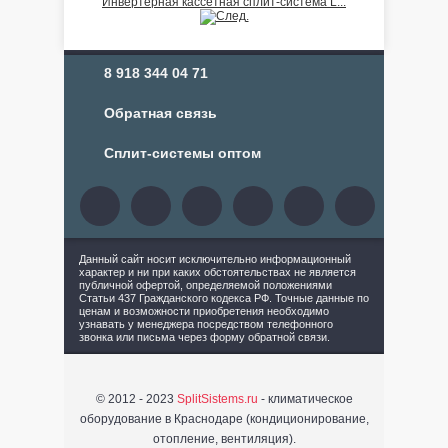
Инвертерная кассетная сплит-система L...
8 918 344 04 71
Обратная связь
Сплит-системы оптом
Данный сайт носит исключительно информационный
характер и ни при каких обстоятельствах не является
публичной офертой, определяемой положениями
Статьи 437 Гражданского кодекса РФ. Точные данные по
ценам и возможности приобретения необходимо
узнавать у менеджера посредством телефонного
звонка или письма через форму обратной связи.
© 2012 - 2023
SplitSistems.ru
- климатическое
оборудование в Краснодаре (кондиционирование,
отопление, вентиляция).