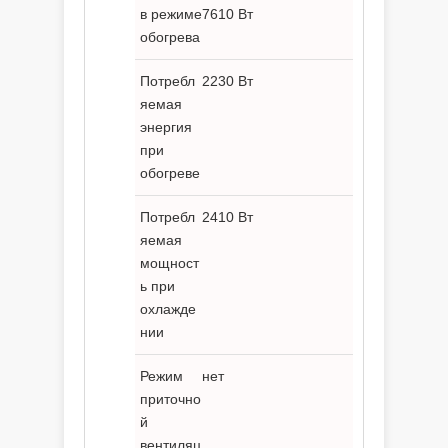
в режиме
7610 Вт
обогрева
Потребл
2230 Вт
яемая
энергия
при
обогреве
Потребл
2410 Вт
яемая
мощност
ь при
охлажде
нии
Режим
нет
приточно
й
вентиляц