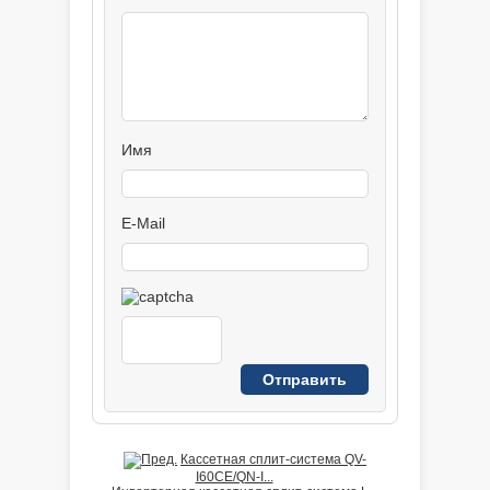
Имя
E-Mail
Кассетная сплит-система QV-
I60CE/QN-I...