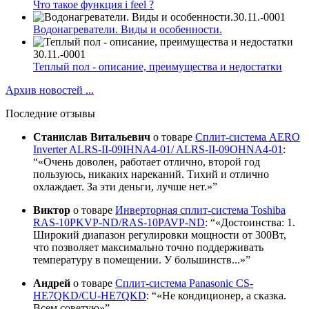
Что такое функция i feel ?
30.11.-0001
Водонагреватели. Виды и особенности.
30.11.-0001
Теплый пол - описание, преимущества и недостатки
Архив новостей ...
Последние отзывы
Станислав Витальевич
о товаре
Сплит-система AERO
Inverter ALRS-II-09IHNA4-01/ ALRS-II-09OHNA4-01
:
«Очень доволен, работает отлично, второй год
пользуюсь, никаких нареканий. Тихий и отлично
охлаждает. За эти деньги, лучше нет.»
Виктор
о товаре
Инверторная сплит-система Toshiba
RAS-10PKVP-ND/RAS-10PAVP-ND
:
«Достоинства: 1.
Широкий диапазон регулировки мощности от 300Вт,
что позволяет максимально точно поддерживать
температуру в помещении. У большинств...»
Андрей
о товаре
Сплит-система Panasonic CS-
HE7QKD/CU-HE7QKD
:
«Не кондиционер, а сказка.
Всем советую»