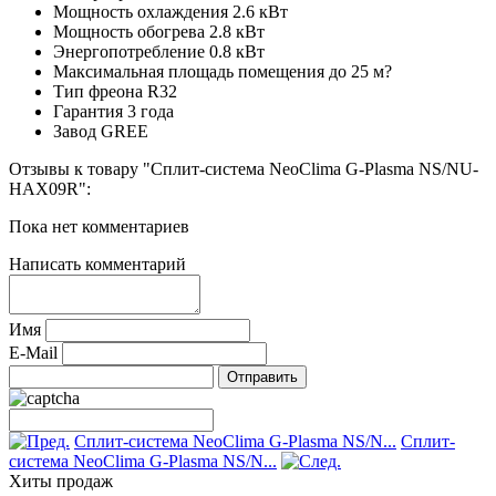
Мощность охлаждения
2.6 кВт
Мощность обогрева
2.8 кВт
Энергопотребление
0.8 кВт
Максимальная площадь помещения
до 25 м?
Тип фреона
R32
Гарантия
3 года
Завод
GREE
Отзывы к товару "Cплит-система NeoClima G-Plasma NS/NU-
HAX09R":
Пока нет комментариев
Написать комментарий
Имя
E-Mail
Cплит-система NeoClima G-Plasma NS/N...
Сплит-
система NeoClima G-Plasma NS/N...
Хиты продаж