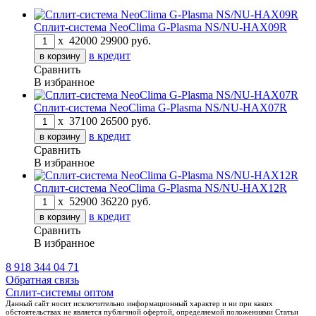
Cплит-система NeoClima G-Plasma NS/NU-HAX09R
x
42000
29900
руб.
в кредит
Сравнить
В избранное
Сплит-система NeoClima G-Plasma NS/NU-HAX07R
x
37100
26500
руб.
в кредит
Сравнить
В избранное
Cплит-система NeoClima G-Plasma NS/NU-HAX12R
x
52900
36220
руб.
в кредит
Сравнить
В избранное
8 918 344 04 71
Обратная связь
Сплит-системы оптом
Данный сайт носит исключительно информационный характер и ни при каких
обстоятельствах не является публичной офертой, определяемой положениями Статьи