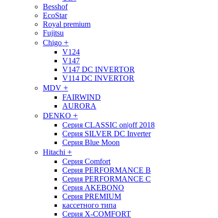
Besshof
EcoStar
Royal premium
Fujitsu
+
Chigo
V124
V147
V147 DC INVERTOR
V114 DC INVERTOR
+
MDV
FAIRWIND
AURORA
+
DENKO
Серия CLASSIC on|off 2018
Серия SILVER DC Inverter
Серия Blue Moon
+
Hitachi
Cерия Comfort
Cерия PERFORMANCE B
Cерия PERFORMANCE С
Cерия AKEBONO
Cерия PREMIUM
кассетного типа
Cерия X-COMFORT