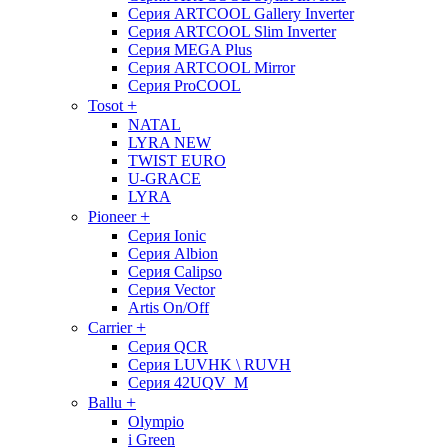
Серия ARTCOOL Gallery Inverter
Серия ARTCOOL Slim Inverter
Серия MEGA Plus
Серия ARTCOOL Mirror
Серия ProCOOL
+
Tosot
NATAL
LYRA NEW
TWIST EURO
U-GRACE
LYRA
+
Pioneer
Серия Ionic
Серия Albion
Серия Calipso
Серия Vector
Artis On/Off
+
Carrier
Серия QCR
Серия LUVHK \ RUVH
Серия 42UQV_M
+
Ballu
Olympio
i Green