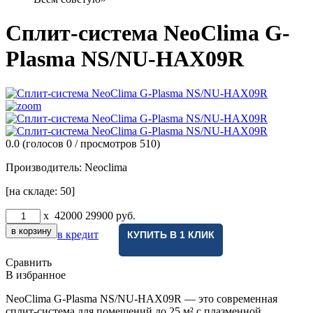
Cплит-система NeoClima G-
Plasma NS/NU-HAX09R
0.0
(голосов
0
/ просмотров 510)
Производитель:
Neoclima
[на складе: 50]
x
42000
29900
руб.
в кредит
КУПИТЬ В 1 КЛИК
Сравнить
В избранное
NeoClima G-Plasma NS/NU-HAX09R — это современная
сплит-система для помещений до 25 м² с плазменной