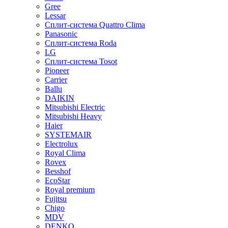
Gree
Lessar
Сплит-система Quattro Clima
Panasonic
Сплит-система Roda
LG
Сплит-система Tosot
Pioneer
Carrier
Ballu
DAIKIN
Mitsubishi Electric
Mitsubishi Heavy
Haier
SYSTEMAIR
Electrolux
Royal Clima
Rovex
Besshof
EcoStar
Royal premium
Fujitsu
Chigo
MDV
DENKO