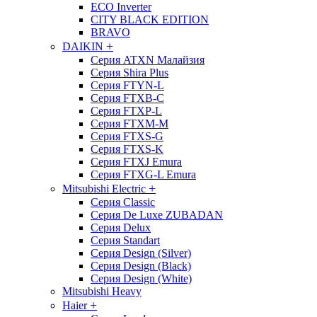
ECO Inverter
CITY BLACK EDITION
BRAVO
+
DAIKIN
Серия ATXN Малайзия
Серия Shira Plus
Серия FTYN-L
Серия FTXB-C
Серия FTXP-L
Серия FTXM-M
Серия FTXS-G
Серия FTXS-K
Серия FTXJ Emura
Серия FTXG-L Emura
+
Mitsubishi Electric
Серия Classic
Серия De Luxe ZUBADAN
Серия Delux
Серия Standart
Серия Design (Silver)
Серия Design (Black)
Серия Design (White)
Mitsubishi Heavy
+
Haier