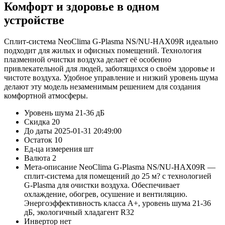
Комфорт и здоровье в одном
устройстве
Сплит-система NeoClima G-Plasma NS/NU-HAX09R идеально
подходит для жилых и офисных помещений. Технология
плазменной очистки воздуха делает её особенно
привлекательной для людей, заботящихся о своём здоровье и
чистоте воздуха. Удобное управление и низкий уровень шума
делают эту модель незаменимым решением для создания
комфортной атмосферы.
Уровень шума
21-36 дБ
Скидка
20
До даты
2025-01-31 20:49:00
Остаток
10
Ед-ца измерения
шт
Валюта
2
Мета-описание
NeoClima G-Plasma NS/NU-HAX09R —
сплит-система для помещений до 25 м? с технологией
G-Plasma для очистки воздуха. Обеспечивает
охлаждение, обогрев, осушение и вентиляцию.
Энергоэффективность класса A+, уровень шума 21-36
дБ, экологичный хладагент R32
Инвертор
нет