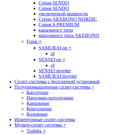
Cерия SENDO
Cерия SENDO
увеличенной мощности
Cерия AKEBONO NORDIC
Cерия S-PREMIUM
канального типа
напольного типа AKEBONO
+
Funai
+
SAMURAI on
of
+
SENSEI on
of
SENSEI inverter
SAMURAI inverter
Сплит-системы с бесплатной установкой
Полупромышленные сплит-системы
+
Кассетные
Напольно-потолочные
Канальные
Консольные
Колонные
Инверторные сплит-системы
Мульти-сплит системы
+
+
Toshiba